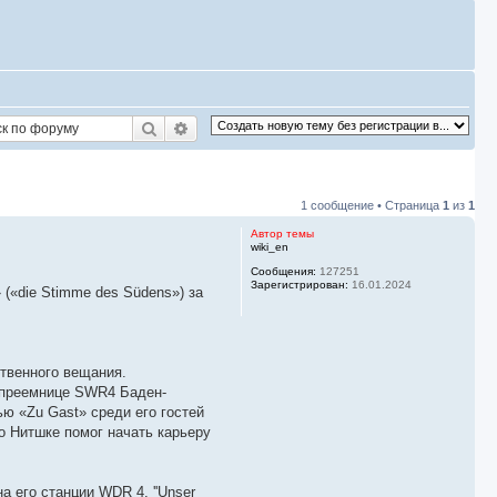
Поиск
Расширенный поиск
1 сообщение • Страница
1
из
1
Автор темы
wiki_en
Сообщения:
127251
Зарегистрирован:
16.01.2024
(«die Stimme des Südens») за
ственного вещания.
-преемнице SWR4 Баден-
ю «Zu Gast» среди его гостей
о Нитшке помог начать карьеру
 его станции WDR 4. ''Unser