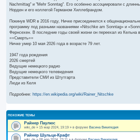
щ
с
к
л
Nachmittag'' и ''Mehr Sonntag''. Его особенно ассоциировали с дл
е
л
п
е
н
е
о
д
Норден и его коллегой Германом Хиллебрандом.
и
д
с
н
ю
н
л
е
Покинув WDR в 2016 году, Ничке присоединился к общенациональной
е
е
м
м
д
у
программу под разными названиями «Nitschke am Sonntag» и «Sonnt
у
н
с
Фернсехен. В последние годы своей жизни он переехал из Кельна 
с
е
о
о
м
о
==Смерть==
о
у
б
Ничке умер 10 мая 2026 года в возрасте 79 лет.
б
с
щ
о
е
е
о
н
1947 года рождения
н
б
и
2026 смертей
и
щ
ю
ю
е
Ведущие немецкого радио
н
Ведущие немецкого телевидения
и
Представители СМИ из Штутгарта
ю
Люди из Келя
Подробнее:
https://en.wikipedia.org/wiki/Rainer_Nitschke
ПОХОЖИЕ ТЕМЫ
Райнер Паулюс
wiki_de
»
15 мар 2024, 19:19
» в форуме
Васина Википедия
Райнер Шульце-Крафт
wiki_de
»
08 апр 2024, 23:11
» в форуме
Васина Википедия