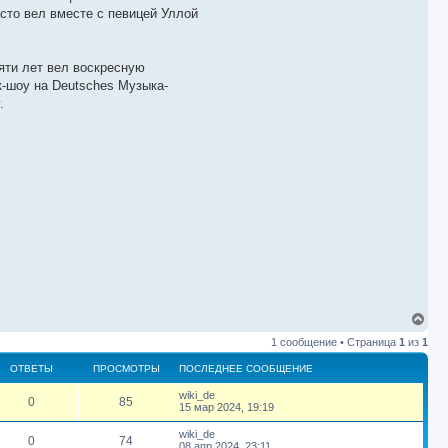
асто вел вместе с певицей Уллой
вяти лет вел воскресную
к-шоу на Deutsches Музыка-
.
В
е
1 сообщение • Страница
1
из
1
р
н
ОТВЕТЫ
ПРОСМОТРЫ
ПОСЛЕДНЕЕ СООБЩЕНИЕ
у
т
П
wiki_de
О
П
0
85
ь
о
15 мар 2024, 19:19
с
с
т
р
я
л
П
wiki_de
О
П
0
74
е
к
о
08 апр 2024, 23:11