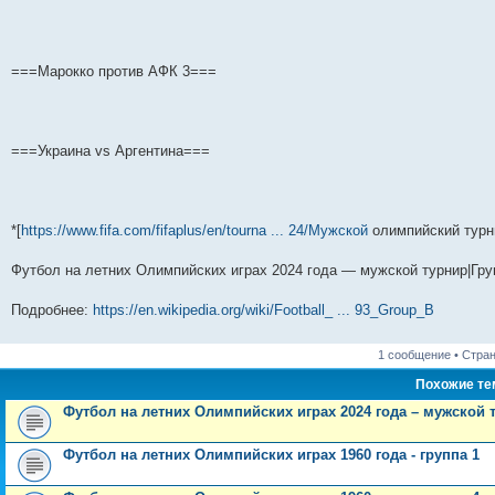
===Марокко против АФК 3===
===Украина vs Аргентина===
*[
https://www.fifa.com/fifaplus/en/tourna ... 24/Мужской
олимпийский турни
Футбол на летних Олимпийских играх 2024 года — мужской турнир|Гру
Подробнее:
https://en.wikipedia.org/wiki/Football_ ... 93_Group_B
1 сообщение • Стра
Похожие т
Футбол на летних Олимпийских играх 2024 года – мужской т
Футбол на летних Олимпийских играх 1960 года - группа 1