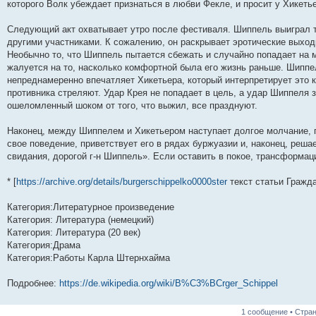
которого Волк убеждает признаться в любви Фекле, и просит у Хикетье
Следующий акт охватывает утро после фестиваля. Шиппель выиграл ти
другими участниками. К сожалению, он раскрывает эротические выход
Необычно то, что Шиппель пытается сбежать и случайно попадает на м
жалуется на то, насколько комфортной была его жизнь раньше. Шиппел
непреднамеренно впечатляет Хикетьера, который интерпретирует это ка
противника стреляют. Удар Крея не попадает в цель, а удар Шиппеля 
ошеломленный шоком от того, что выжил, все празднуют.
Наконец, между Шиппелем и Хикетьером наступает долгое молчание, 
свое поведение, приветствует его в рядах буржуазии и, наконец, решае
свидания, дорогой г-н Шиппель». Если оставить в покое, трансформа
* [
https://archive.org/details/burgerschippelko0000ster
текст статьи Гражд
Категория:Литературное произведение
Категория: Литература (немецкий)
Категория: Литература (20 век)
Категория:Драма
Категория:Работы Карла Штернхайма
Подробнее:
https://de.wikipedia.org/wiki/B%C3%BCrger_Schippel
1 сообщение • Стра