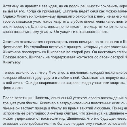
н
е
о
д
о
с
е
н
с
Хотя ему не нравится эта идея, но он полон решимости сохранить кор
и
д
с
н
о
л
н
е
о
ю
н
л
е
б
е
и
м
о
вызывая его. Когда он прибывает, Шиппель ведет себя как можно бол
е
е
м
щ
д
ю
у
б
Однако Хикетьер по-прежнему предвзято относится к нему из-за его н
м
д
у
е
н
с
щ
трое оставшихся участников квартета глубоко впечатлены качеством е
у
н
с
н
е
о
е
с
е
о
и
м
о
н
его игнорируют. Шиппель внезапно понимает, что квартет хочет использ
о
м
о
ю
у
б
и
снова позволить ему упасть. Он уходит и отказывается петь.
о
у
б
с
щ
ю
б
с
щ
о
е
щ
о
е
о
н
Хикетьер отказывается пересмотреть свою позицию по отношению к Ши
е
о
н
б
и
фестивале. Но случайная встреча с принцем, который узнает участник
н
б
и
щ
ю
и
щ
ю
е
Хикетьера поговорить со Шиппелем во второй раз. Он несколько смягч
ю
е
н
Прежде всего, Шиппель не поддерживает контактов со своей сестрой Ф
н
и
Хикетьеру.
и
ю
ю
Теперь выяснилось, что у Феклы есть поклонник, который несколько ра
которые обвиняют друг друга в любви к ней. Оказывается, первую встр
с ней лично. Они договариваются о встрече, когда участники квартета
фестивалю.
После репетиции Шиппель, опьяненный успехом своего восхождения в
требует руки Феклы. Хикетьер в затруднительном положении: если он 
панике он застает принца и Феклу во время занятий любовью. Принц н
испортить ее репутацию; Хикетьер считает, что женитьба на Шиппеле 
может удержаться от насмешки над Шиппелем, что его будущая невес
отзывает свое требование, что больше не дает ему никаких оснований 