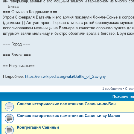
н
е
о
д
о
с
е
н
с
ан-Ревермон|Савиньи с его мощным замком и гарнизоном из многих сот
и
д
с
н
о
л
н
е
о
==Битва==
ю
н
л
е
б
е
и
м
о
=== Стычка в Кондамине ===
е
е
м
щ
д
ю
у
б
м
д
у
е
н
с
щ
Утром 8 февраля Ватвиль и его армия покинули Лон-ле-Сонье в сопр
у
н
с
н
е
о
е
(дипломат) | Антуан Брюн. Первая стычка с ротой французских мушке
с
е
о
и
м
о
н
о
м
о
ю
у
б
и
использованием мельницы на Вальере в качестве опорного пункта для
о
у
б
с
щ
ю
штурмом взяли мельницу и быстро обратили врага в бегство. Брун каз
б
с
щ
о
е
щ
о
е
о
н
е
о
н
б
и
=== Город ===
н
б
и
щ
ю
и
щ
ю
е
=== Замок ===
ю
е
н
н
и
и
ю
== Результаты==
ю
Подробнее:
https://en.wikipedia.org/wiki/Battle_of_Savigny
1 сообщение • Стра
Похожие т
Список исторических памятников Савиньи-ле-Бон
Список исторических памятников Савиньи-су-Мален
Конгрегация Савиньи