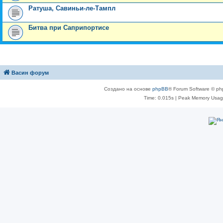
Ратуша, Савиньи-ле-Тампл
Битва при Саприпортисе
Васин форум
Создано на основе
phpBB
® Forum Software © ph
Time: 0.015s
| Peak Memory Usage