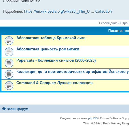
Сборники Sony Music
и
д
с
н
о
л
н
е
о
ю
н
л
е
б
е
и
м
о
е
е
м
щ
д
ю
у
б
Подробнее:
https://en.wikipedia.org/wiki/25:_The_U ... Collection
м
д
у
е
н
с
щ
у
н
с
н
е
о
е
с
е
о
и
м
о
н
1 сообщение • Стра
о
м
о
ю
у
б
и
о
у
б
с
щ
ю
Похожие т
б
с
щ
о
е
щ
о
е
о
н
Абсолютная таблица Крымской лиги.
е
о
н
б
и
н
б
и
щ
ю
и
щ
ю
е
Абсолютная ценность романтики
ю
е
н
н
и
и
ю
Papercuts - Коллекция синглов (2000–2023)
ю
Коллекция до- и протоисторических артефактов Йенского 
Command & Conquer: Лучшая коллекция
Васин форум
Создано на основе
phpBB
® Forum Software © ph
Time: 0.019s
| Peak Memory Usage