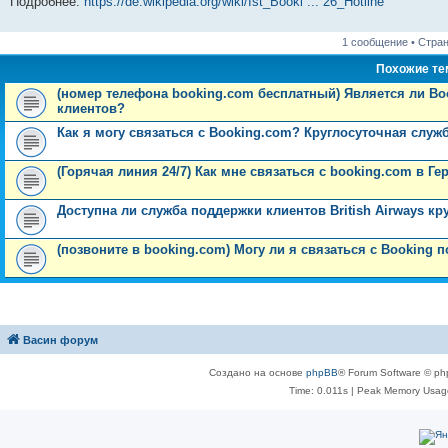
Подробнее:
https://de.wikipedia.org/wiki/Ist_Booki ... 26_Hotline
е
л
п
е
с
о
щ
д
у
н
е
о
д
о
с
е
н
с
и
д
с
н
о
л
н
е
о
1 сообщение • Стра
ю
н
л
е
б
е
и
м
о
е
е
м
щ
д
ю
у
б
Похожие т
м
д
у
е
н
с
щ
у
н
с
н
е
о
е
(номер телефона booking.com бесплатный) Является ли B
с
е
о
и
м
о
н
клиентов?
о
м
о
ю
у
б
и
о
у
б
с
щ
ю
Как я могу связаться с Booking.com? Круглосуточная служ
б
с
щ
о
е
щ
о
е
о
н
е
о
н
б
и
(Горячая линия 24/7) Как мне связаться с booking.com в Г
н
б
и
щ
ю
и
щ
ю
е
ю
е
н
Доступна ли служба поддержки клиентов British Airways к
н
и
и
ю
ю
(позвоните в booking.com) Могу ли я связаться с Booking 
Васин форум
Создано на основе
phpBB
® Forum Software © ph
Time: 0.011s
| Peak Memory Usage