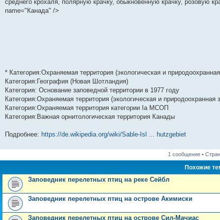
среднего крохаля, полярную крачку, обыкновенную крачку, розовую кра
н
е
о
д
о
с
е
н
с
name="Канада" />
и
д
с
н
о
л
н
е
о
ю
н
л
е
б
е
и
м
о
е
е
м
щ
д
ю
у
б
м
д
у
е
н
с
щ
у
н
с
н
е
о
е
с
е
о
и
м
о
н
о
м
о
ю
у
б
и
о
у
б
с
щ
ю
б
с
щ
о
е
щ
о
е
о
н
* Категория:Охраняемая территория (экологическая и природоохранная
е
о
н
б
и
Категория:География (Новая Шотландия)
н
б
и
щ
ю
и
щ
ю
е
Категория: Основание заповедной территории в 1977 году
ю
е
н
Категория:Охраняемая территория (экологическая и природоохранная 
н
и
Категория:Охраняемая территория категории Ia МСОП
и
ю
ю
Категория:Важная орнитологическая территория Канады
Подробнее:
https://de.wikipedia.org/wiki/Sable-Isl ... hutzgebiet
1 сообщение • Стра
Похожие т
Заповедник перелетных птиц на реке Сейбл
Заповедник перелетных птиц на острове Акимиски
Заповедник перелетных птиц на острове Сил-Мачиас