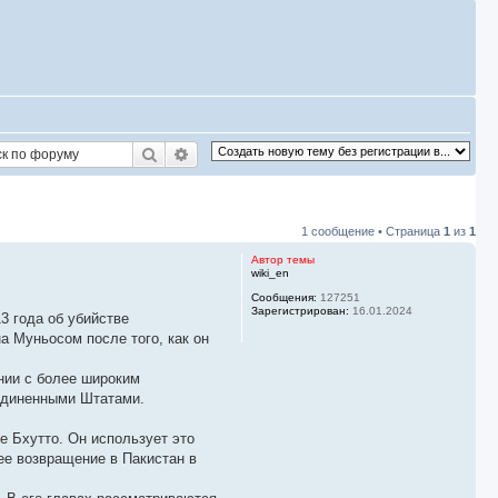
Поиск
Расширенный поиск
1 сообщение • Страница
1
из
1
Автор темы
wiki_en
Сообщения:
127251
Зарегистрирован:
16.01.2024
3 года об убийстве
а Муньосом после того, как он
ании с более широким
оединенными Штатами.
е Бхутто. Он использует это
ее возвращение в Пакистан в