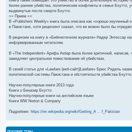
Книга также помещает это убийство в более длительную историю п
ю
о
п
т
о
более ранние убийства, политические конфликты в семье Бхутто, 
б
о
и
с
выдвинутые после смерти Бхутто.
щ
с
к
л
е
л
п
е
== Прием ==
н
е
о
д
В «Publishers Weekly» книга была описана как «хорошо изученный 
и
д
с
н
в Пакистане, хотя рецензент сказал, что ее можно было бы отреда
ю
н
л
е
е
е
м
м
д
у
В рецензии на книгу в «Библиотечном журнале» Надер Энтессар на
у
н
с
с
е
о
информированным читателям.
о
м
о
о
у
б
В «The Independent» Арифа Акбар была более критичной, написав, 
б
с
щ
о
е
замедляет центральное повествование об убийствах.
е
о
н
н
б
и
и
щ
ю
В своей статье для «Lawfare (веб-сайт)|Lawfare» Брюс Ридель назв
ю
е
политической системы Пакистана и обстоятельств убийства Бхутто
н
и
ю
Научно-популярные книги 2013 года
Книги о Беназир Бхутто
Научно-популярные книги на английском языке
Книги WW Norton & Company
Подробнее:
https://en.wikipedia.org/wiki/Getting_A ... f_Pakistan
ПОХОЖИЕ ТЕМЫ