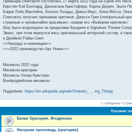
Премьера спектакля состоялась 17 марта 2022 года на сцене Ars Nova
и
д
с
н
о
л
н
е
о
Кирстин Кэй Баллард, Джонатана Кристофера, Карлы Дюрен, Эшли Пе
ю
н
л
е
б
е
и
м
о
е
е
м
щ
д
ю
у
б
Барри Лобо Маклейна, Анхеля Лозады, Дивьи Маус, Бена Мосса, Онье 
м
д
у
е
н
с
щ
Спектакль получил признание критиков: Джесси Грин (театральный крит
у
н
с
н
е
о
е
странным и чрезвычайно красивым», назвав его «Выбором критиков».
с
е
о
и
м
о
н
о
м
о
ю
у
б
и
Шоу было возрождено за пределами Бродвея в Signature Theater Compa
о
у
б
с
щ
ю
Эванс, при этом вернулся весь оригинальный актерский состав, а так
б
с
щ
о
е
щ
о
е
о
н
и Джейкоб Райан Смит.
е
о
н
б
и
==Награды и номинации==
н
б
и
щ
ю
===2022 производство Арс Нова===
и
щ
ю
е
ю
е
н
н
и
и
ю
Мюзиклы 2022 года
ю
Мюзиклы-оратории
Мюзиклы Хизер Кристиан
Внебродвейские мюзиклы
Подробнее:
https://en.wikipedia.org/wiki/Oratorio_ ... ing_Things
1 сообщение • Стра
Похожие т
Белая Оратория, Фоздиново
Нагорная проповедь (оратория)