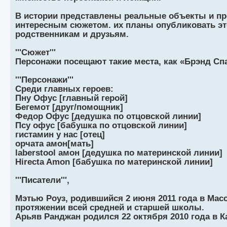
щ
с
к
л
е
л
п
е
В истории представлены реальные объекты и пр
н
е
о
д
и
д
с
н
интересным сюжетом. их планы опубликовать это
ю
н
л
е
родственникам и друзьям.
е
е
м
м
д
у
у
н
с
'''Сюжет'''
с
е
о
Персонажи посещают такие места, как «Брэнд Сп
о
м
о
о
у
б
б
с
'''Персонажи'''
щ
о
е
Среди главных героев:
е
о
н
н
б
и
Пну Офус [главный герой]
и
щ
ю
Бегемот [друг/помощник]
ю
е
н
Федор Офус [дедушка по отцовской линии]
и
Псу офус [бабушка по отцовской линии]
ю
гистамин у нас [отец]
орчата амон[мать]
laberstool амон [дедушка по материнской линии]
Hirecta Amon [бабушка по материнской линии]
'''Писатели''',
Мэтью Роуз, родившийся 2 июня 2011 года в Масс
протяжении всей средней и старшей школы.
Арьяв Ранджан родился 22 октября 2010 года в 