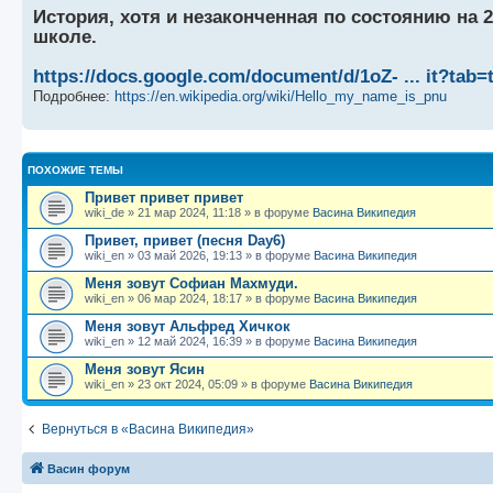
История, хотя и незаконченная по состоянию на 20
школе.
https://docs.google.com/document/d/1oZ- ... it?tab=t
Подробнее:
https://en.wikipedia.org/wiki/Hello_my_name_is_pnu
ПОХОЖИЕ ТЕМЫ
Привет привет привет
wiki_de
»
21 мар 2024, 11:18
» в форуме
Васина Википедия
Привет, привет (песня Day6)
wiki_en
»
03 май 2026, 19:13
» в форуме
Васина Википедия
Меня зовут Софиан Махмуди.
wiki_en
»
06 мар 2024, 18:17
» в форуме
Васина Википедия
Меня зовут Альфред Хичкок
wiki_en
»
12 май 2024, 16:39
» в форуме
Васина Википедия
Меня зовут Ясин
wiki_en
»
23 окт 2024, 05:09
» в форуме
Васина Википедия
Вернуться в «Васина Википедия»
Васин форум