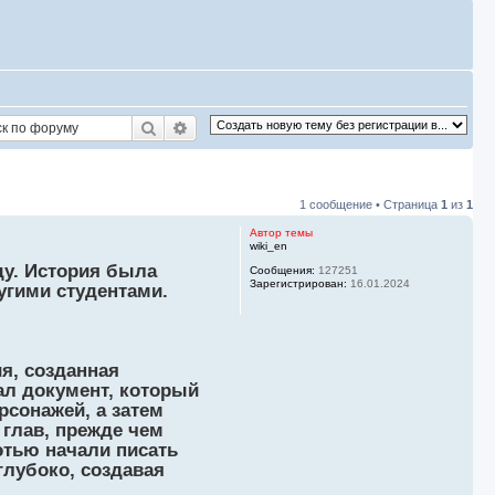
Поиск
Расширенный поиск
1 сообщение • Страница
1
из
1
Автор темы
wiki_en
ду. История была
Сообщения:
127251
Зарегистрирован:
16.01.2024
угими студентами.
я, созданная
ал документ, который
рсонажей, а затем
 глав, прежде чем
этью начали писать
глубоко, создавая