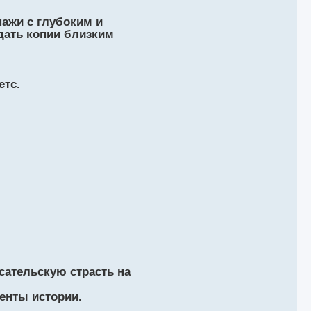
ажи с глубоким и
дать копии близким
етс.
исательскую страсть на
енты истории.