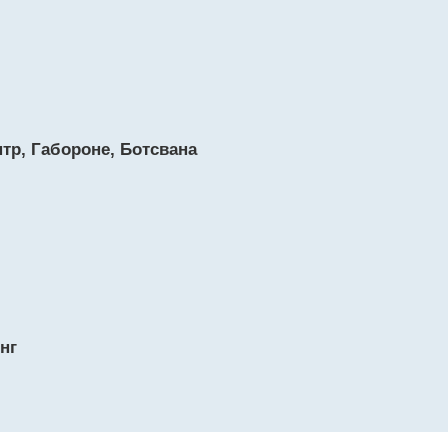
тр, Габороне, Ботсвана
нг