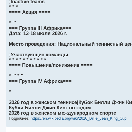
;Inactive teams
* * *
==== Акция ====
* '''
=== Группа III Африка===
Дата: 13-18 июля 2026 г.
Место проведения: Национальный теннисный цен
;Участвующие команды
* * * * * * * * * * *
==== Повышение/понижение ====
* ''' * ''
=== Группа IV Африка===
*
2026 год в женском теннисе|Кубок Билли Джин Ки
Кубки Билли Джин Кинг по годам
2026 год в женском международном спорте
Подробнее:
https://en.wikipedia.org/wiki/2026_Billie_Jean_King_Cup