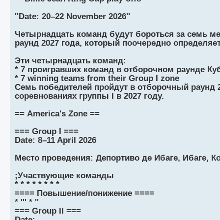
''Date: 20–22 November 2026''
Четырнадцать команд будут бороться за семь ме
раунд 2027 года, который поочередно определяет
Эти четырнадцать команд:
* 7 проигравших команд в отборочном раунде Куб
* 7 winning teams from their Group I zone
Семь победителей пройдут в отборочный раунд 2
соревнованиях группы I в 2027 году.
== America's Zone ==
=== Group I ===
Date: 8–11 April 2026
Место проведения: Депортиво де Ибаге, Ибаге, К
;Участвующие команды
* * * * * * * *
==== Повышение/понижение ====
* ''' * ''
=== Group II ===
Date: