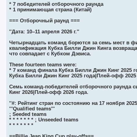
щ
с
к
л
* 7 победителей отборочного раунда
е
л
п
е
н
е
о
д
* 1 принимающая страна (Китай)
и
д
с
н
ю
н
л
е
=== Отборочный раунд ===
е
е
м
м
д
у
у
н
с
''Дата: 10–11 апреля 2026 г.''
с
е
о
о
м
о
о
у
б
Четырнадцать команд борются за семь мест в фи
б
с
квалификация Кубка Билли Джин Кинга возвращает
щ
о
е
е
о
н
что совпадает с Кубком Дэвиса.
н
б
и
и
щ
ю
These fourteen teams were:
ю
е
н
* 7 команд финала Кубка Билли Джин Кинг 2025 г
и
Кубка Билли Джин Кинг 2025 года|Плей-офф 2025 
ю
Семь команд-победителей отборочного раунда с
Кинг 2026|Плей-офф 2026 года.
''#: Рейтинг стран по состоянию на 17 ноября 2025 
'''Qualified teams'''
; Seeded teams
* * * * * * * ; Unseeded teams
* * * * * * *
==Billie Jean King Cup play-offs==