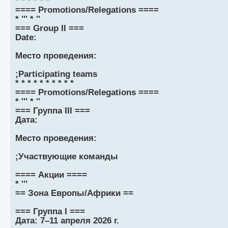
* * * * * *
==== Promotions/Relegations ====
* ''' * ''
=== Group II ===
Date:
Место проведения:
;Participating teams
* * * * * * * * * *
==== Promotions/Relegations ====
* ''' * ''
=== Группа III ===
Дата:
Место проведения:
;Участвующие команды
==== Акции ====
* '''
== Зона Европы/Африки ==
=== Группа I ===
Дата: 7–11 апреля 2026 г.