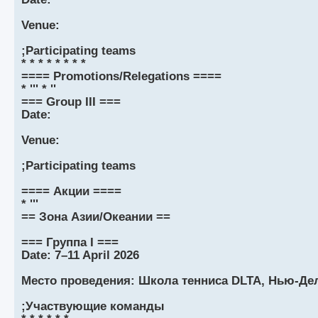
Venue:
;Participating teams
* * * * * * * *
==== Promotions/Relegations ====
* ''' * ''
=== Group III ===
Date:
Venue:
;Participating teams
==== Акции ====
* '''
== Зона Азии/Океании ==
=== Группа I ===
Date: 7–11 April 2026
Место проведения: Школа тенниса DLTA, Нью-Дел
;Участвующие команды