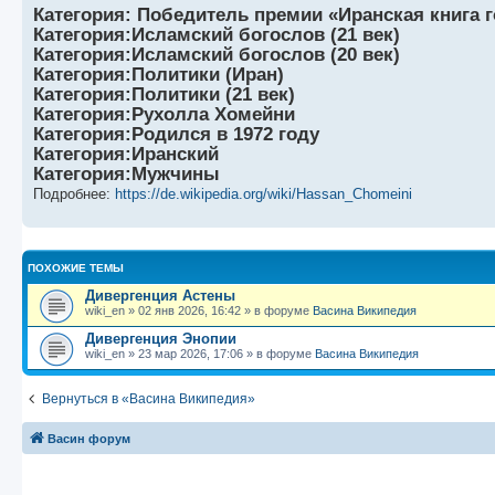
б
о
и
с
Категория: Победитель премии «Иранская книга 
щ
с
к
л
е
л
п
е
Категория:Исламский богослов (21 век)
н
е
о
д
Категория:Исламский богослов (20 век)
и
д
с
н
Категория:Политики (Иран)
ю
н
л
е
е
е
м
Категория:Политики (21 век)
м
д
у
Категория:Рухолла Хомейни
у
н
с
Категория:Родился в 1972 году
с
е
о
о
м
о
Категория:Иранский
о
у
б
Категория:Мужчины
б
с
щ
о
е
Подробнее:
https://de.wikipedia.org/wiki/Hassan_Chomeini
е
о
н
н
б
и
и
щ
ю
ю
е
н
ПОХОЖИЕ ТЕМЫ
и
ю
Дивергенция Астены
wiki_en
»
02 янв 2026, 16:42
» в форуме
Васина Википедия
Дивергенция Энопии
wiki_en
»
23 мар 2026, 17:06
» в форуме
Васина Википедия
Вернуться в «Васина Википедия»
Васин форум