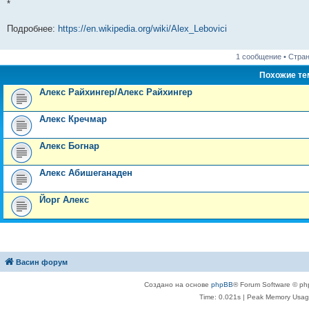
*
Подробнее:
https://en.wikipedia.org/wiki/Alex_Lebovici
1 сообщение • Стра
Похожие т
Алекс Райхингер/Алекс Райхингер
Алекс Кречмар
Алекс Богнар
Алекс Абишеганаден
Йорг Алекс
Васин форум
Создано на основе
phpBB
® Forum Software © ph
Time: 0.021s
| Peak Memory Usage