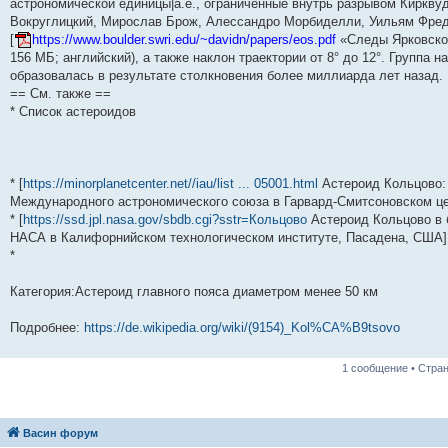
астрономической единицы|а.е., ограниченные внутрь разрывом Киркву
и
д
с
н
о
л
н
е
о
Вокруглицкий, Мирослав Брож, Алессандро Морбиделли, Уильям Фреде
ю
н
л
е
б
е
и
м
о
е
е
м
щ
д
ю
у
б
[
https://www.boulder.swri.edu/~davidn/papers/eos.pdf
«Следы Ярковског
м
д
у
е
н
с
щ
156 МБ; английский), а также наклон траектории от 8° до 12°. Группа н
у
н
с
н
е
о
е
образовалась в результате столкновения более миллиарда лет назад.
с
е
о
и
м
о
н
о
м
о
ю
у
б
и
== См. также ==
о
у
б
с
щ
ю
* Список астероидов
б
с
щ
о
е
щ
о
е
о
н
е
о
н
б
и
н
б
и
щ
ю
и
щ
ю
е
ю
е
н
* [
https://minorplanetcenter.net//iau/list ... 05001.html
Астероид Кольцово:
н
и
Международного астрономического союза в Гарвард-Смитсоновском ц
и
ю
* [
https://ssd.jpl.nasa.gov/sbdb.cgi?sstr=Кольцово
Астероид Кольцово в 
ю
НАСА в Калифорнийском технологическом институте, Пасадена, США]
*
Категория:Астероид главного пояса диаметром менее 50 км
Подробнее:
https://de.wikipedia.org/wiki/(9154)_Kol%CA%B9tsovo
1 сообщение • Стра
Васин форум