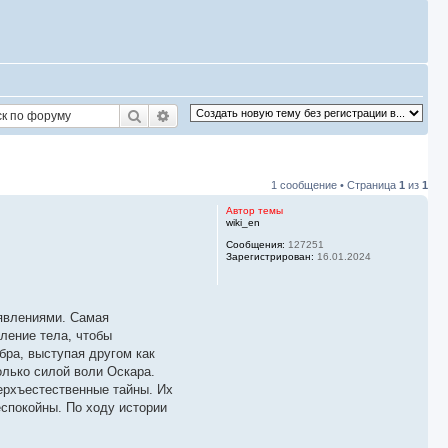
Поиск
Расширенный поиск
1 сообщение • Страница
1
из
1
Автор темы
wiki_en
Сообщения:
127251
Зарегистрирован:
16.01.2024
 явлениями. Самая
ление тела, чтобы
бра, выступая другом как
олько силой воли Оскара.
ерхъестественные тайны. Их
еспокойны. По ходу истории