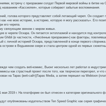
м
к
ю
о
л
е
и
с
п
е
у
о
д
н
иями, встречу с призраками солдат Первой мировой войны в битве на 
у
п
б
е
м
ю
о
о
д
с
о
н
е
с
о
щ
д
у
о
с
н
о
б
е
м
д названием «Кассиопея», которые собирают забытые воспоминания.
о
с
е
н
с
б
л
е
о
щ
м
у
о
л
н
е
о
щ
е
м
б
е
у
с
ний, голова которого представляет собой летающий череп. Он создает
б
е
и
м
о
е
д
у
щ
н
с
о
щ
д
ю
у
б
н
н
с
е
и
о
о
как «не мою историю, а историю, которую я могу рассказать». Его поз
е
н
с
щ
и
е
о
н
ю
о
б
и его черепа.
н
е
о
е
ю
м
о
и
б
щ
и
м
о
н
у
б
ю
щ
е
ему связующим звеном с миром живых.
ю
у
б
и
с
щ
е
н
е в черепе Оскара. Он питается эктоплазмой и находится под контроле
с
щ
ю
о
е
н
и
 Ghibli (в частности, «Унесённые призраками») как факторы, повлиявши
щ
о
е
о
н
и
ю
о
н
б
и
ю
ый с личной историей Оскара, представленной в конце первого сборника
б
и
щ
ю
а острове в Ведьмином озере и стала центром одной из первых сюжетны
щ
ю
е
е
н
н
и
и
ю
ю
ежде чем создать веб-комикс, Выонг несколько лет работал в индустрии
миксы как страстный проект после того, как творчески перегорел, и что
ван на Tapas (веб-сайт)|Tapas Media, а затем перешел на Webtoon (пла
 мая 2019 г. На платформе он был отнесен к категории оригинального ф
удут опубликованы издательством Ten Speed Graphic как серия графиче