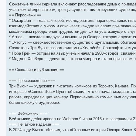
б
о
и
с
Сюжетные линии сериала включают расследование дома с привиден
щ
с
к
л
е
л
п
е
участием «Гидронавтов», троицы существ, пилотирующих судно по
н
е
о
д
== Персонажи ==
и
д
с
н
* Оскар Зан — главный герой, исследователь паранормальных явле
ю
н
л
е
е
е
м
взаимодействия с миром и описывает каждое из своих приключений 
м
д
у
механизмом преодоления трудностей для Эктопуса, живущего внутр
у
н
с
с
е
о
* Агнес — пожилая подруга и помощница Оскара, которая служит 
о
м
о
* Эктопус — сверхъестественное существо с щупальцами, обитающе
о
у
б
Создатель Три Вуонг назвал фильмы «Хеллбой», Лавкрафта и студии
б
с
щ
о
е
* Нора Грей — острый на язык ученый начала 1900-х годов, связанн
е
о
н
* Мадлен Хепберн — девушка, которая умерла и стала призраком н
н
б
и
и
щ
ю
ю
е
== Создание и публикация ==
н
и
ю
=== Происхождение ===
Три Выонг — художник и писатель комиксов из Торонто, Канада. Пр
интервью «Comics Beat» Вуонг объяснил, что он начал создавать ко
работа, определяющая карьеру. Первоначально комикс был опублико
более широкую аудиторию.
=== Веб-комикс ===
Веб-комикс дебютировал на Webtoon 9 июня 2016 г. и завершился 21
=== Печатное издание ===
В 2024 году Выонг объявил, что «Странные истории Оскара Зана» б