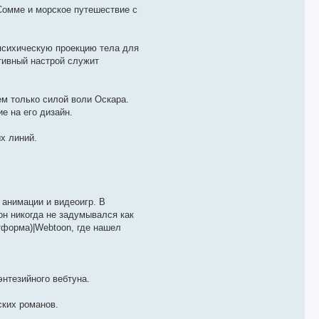
Сомме и морское путешествие с
 психическую проекцию тела для
итивный настрой служит
м только силой воли Оскара.
е на его дизайн.
.
х линий.
 анимации и видеоигр. В
 он никогда не задумывался как
тформа)|Webtoon, где нашел
энтезийного вебтуна.
ских романов.