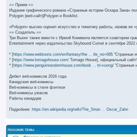
== Прием ==
Издание графического романа «Странные истории Оскара Зана» по
Polygon (веб-сайт)|Polygon и Booklist.
«Polygon» высоко оценил искусство и тематику работы, назвав ее «
== Создатель ==
Три Выонг также вместе с Ирмой Книивила является соавтором гр
Entertainment через издательство Skybound Comet в сентябре 2022 
* [
https://www.webtoons.com/en/fantasy/the ... tle_no=685
''Странные и
* [
https://www.tomagohouse.com/
Tomago House], официальный сайт/
* [
https://www.penguinrandomhouse.com/book ... tri-vuong/
''Странные 
Дебют веб-комиксов 2016 года
Канадские веб-комиксы
Веб-комиксы в стиле фэнтези
Веб-комиксы ужасов
Работы канадцев
Подробнее:
https://en.wikipedia.org/wiki/The_Stran ... Oscar_Zahn
ПОХОЖИЕ ТЕМЫ