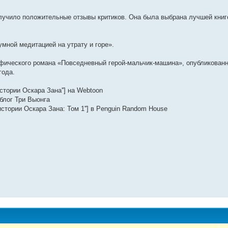
лучило положительные отзывы критиков. Она была выбрана лучшей книг
умной медитацией на утрату и горе».
афического романа «Повседневный герой-мальчик-машина», опубликован
года.
стории Оскара Зана''] на Webtoon
блог Три Выонга
истории Оскара Зана: Том 1''] в Penguin Random House