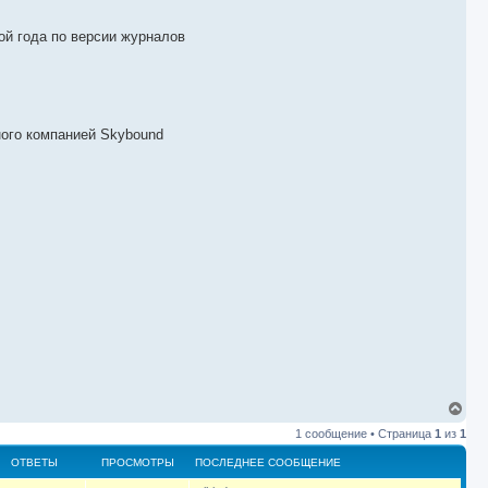
ой года по версии журналов
ного компанией Skybound
В
е
1 сообщение • Страница
1
из
1
р
н
ОТВЕТЫ
ПРОСМОТРЫ
ПОСЛЕДНЕЕ СООБЩЕНИЕ
у
т