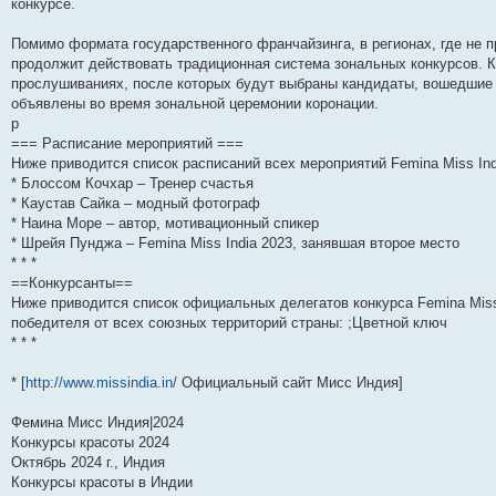
конкурсе.
и
д
с
н
о
л
н
е
о
ю
н
л
е
б
е
и
м
о
е
е
м
щ
д
ю
у
б
Помимо формата государственного франчайзинга, в регионах, где не 
м
д
у
е
н
с
щ
продолжит действовать традиционная система зональных конкурсов. К
у
н
с
н
е
о
е
прослушиваниях, после которых будут выбраны кандидаты, вошедшие 
с
е
о
и
м
о
н
о
м
о
ю
у
б
и
объявлены во время зональной церемонии коронации.
о
у
б
с
щ
ю
р
б
с
щ
о
е
щ
о
е
о
н
=== Расписание мероприятий ===
е
о
н
б
и
Ниже приводится список расписаний всех мероприятий Femina Miss Ind
н
б
и
щ
ю
* Блоссом Кочхар – Тренер счастья
и
щ
ю
е
ю
е
н
* Каустав Сайка – модный фотограф
н
и
* Наина Море – автор, мотивационный спикер
и
ю
* Шрейя Пунджа – Femina Miss India 2023, занявшая второе место
ю
* * *
==Конкурсанты==
Ниже приводится список официальных делегатов конкурса Femina Miss
победителя от всех союзных территорий страны: ;Цветной ключ
* * *
* [
http://www.missindia.in/
Официальный сайт Мисс Индия]
Фемина Мисс Индия|2024
Конкурсы красоты 2024
Октябрь 2024 г., Индия
Конкурсы красоты в Индии