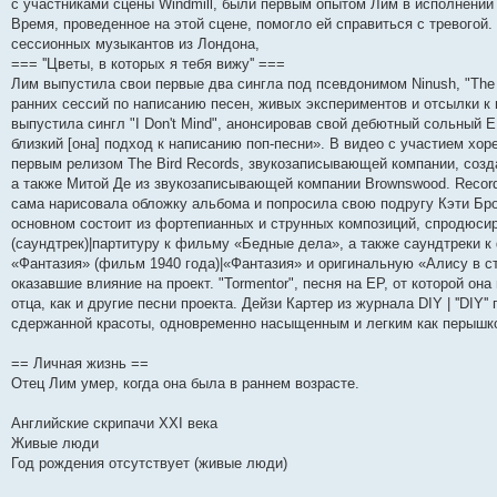
с участниками сцены Windmill, были первым опытом Лим в исполнении
с
м
д
у
е
н
о
с
щ
Время, проведенное на этой сцене, помогло ей справиться с тревогой
л
у
н
с
н
е
с
о
е
е
с
е
о
и
м
л
о
н
сессионных музыкантов из Лондона,
д
о
м
о
ю
у
е
б
и
=== ''Цветы, в которых я тебя вижу'' ===
н
о
у
б
с
д
щ
ю
Лим выпустила свои первые два сингла под псевдонимом Ninush, "The En
е
б
с
щ
о
н
е
м
щ
о
е
о
е
н
ранних сессий по написанию песен, живых экспериментов и отсылки к 
у
е
о
н
б
м
и
выпустила сингл "I Don't Mind", анонсировав свой дебютный сольный EP
с
н
б
и
щ
у
ю
о
и
щ
ю
е
с
близкий [она] подход к написанию поп-песни». В видео с участием хо
о
ю
е
н
о
первым релизом The Bird Records, звукозаписывающей компании, созд
б
н
и
о
а также Митой Де из звукозаписывающей компании Brownswood. Recordin
щ
и
ю
б
е
ю
щ
сама нарисовала обложку альбома и попросила свою подругу Кэти Бро
н
е
основном состоит из фортепианных и струнных композиций, спродюс
и
н
(саундтрек)|партитуру к фильму «Бедные дела», а также саундтреки 
ю
и
ю
«Фантазия» (фильм 1940 года)|«Фантазия» и оригинальную «Алису в ст
оказавшие влияние на проект. "Tormentor", песня на EP, от которой он
отца, как и другие песни проекта. Дейзи Картер из журнала DIY | ''DIY
сдержанной красоты, одновременно насыщенным и легким как перышко
== Личная жизнь ==
Отец Лим умер, когда она была в раннем возрасте.
Английские скрипачи XXI века
Живые люди
Год рождения отсутствует (живые люди)