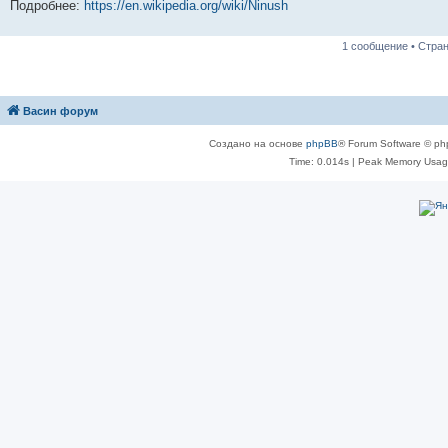
Подробнее:
https://en.wikipedia.org/wiki/Ninush
1 сообщение • Стра
Васин форум
Создано на основе
phpBB
® Forum Software © ph
Time: 0.014s
| Peak Memory Usage