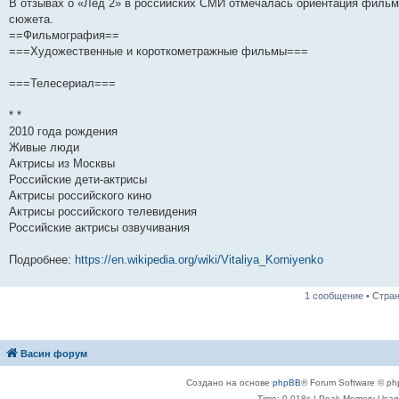
В отзывах о «Лед 2» в российских СМИ отмечалась ориентация фильм
и
д
с
н
о
л
н
е
о
сюжета.
ю
н
л
е
б
е
и
м
о
е
е
м
щ
д
ю
у
б
==Фильмография==
м
д
у
е
н
с
щ
===Художественные и короткометражные фильмы===
у
н
с
н
е
о
е
с
е
о
и
м
о
н
о
м
о
ю
у
б
и
===Телесериал===
о
у
б
с
щ
ю
б
с
щ
о
е
щ
о
е
о
н
* *
е
о
н
б
и
2010 года рождения
н
б
и
щ
ю
Живые люди
и
щ
ю
е
ю
е
н
Актрисы из Москвы
н
и
Российские дети-актрисы
и
ю
Актрисы российского кино
ю
Актрисы российского телевидения
Российские актрисы озвучивания
Подробнее:
https://en.wikipedia.org/wiki/Vitaliya_Korniyenko
1 сообщение • Стра
Васин форум
Создано на основе
phpBB
® Forum Software © ph
Time: 0.018s
| Peak Memory Usage