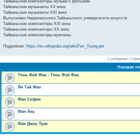
Тайваньские композиторы музыки к фильмам
и
д
с
н
о
л
н
е
о
Тайваньские музыканты ХХ века
ю
н
л
е
б
е
и
м
о
е
е
м
щ
д
ю
у
б
Тайваньские музыканты XXI века
м
д
у
е
н
с
щ
Выпускники Национального Тайваньского университета искусств
у
н
с
н
е
о
е
Тайваньские композиторы XXI века
с
е
о
и
м
о
н
о
м
о
ю
у
б
и
Тайваньские композиторы XX века
о
у
б
с
щ
ю
Тайваньские композиторы-мужчины
б
с
щ
о
е
щ
о
е
о
н
е
о
н
б
и
Подробнее:
https://en.wikipedia.org/wiki/Fan_Tsung-pei
н
б
и
щ
ю
и
щ
ю
е
ю
е
н
1 сообщение • Стра
н
и
и
ю
Похожие т
ю
Тянь Фей Фан - Тянь Фэй Фан
Ян Тай Фан
Фан Софен
Фан Ань
Фан Динь Трак