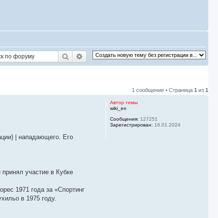
Поиск
Расширенный поиск
1 сообщение • Страница
1
из
1
Автор темы
wiki_en
Сообщения:
127251
Зарегистрирован:
16.01.2024
ции) | нападающего. Его
 принял участие в Кубке
орес 1971 года за «Спортинг
хильо в 1975 году.