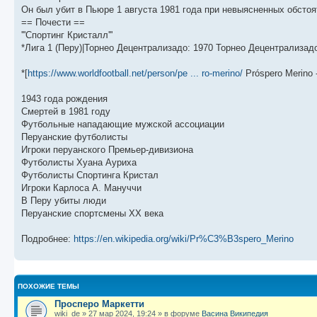
щ
с
к
л
Он был убит в Пьюре 1 августа 1981 года при невыясненных обстояте
е
л
п
е
== Почести ==
н
е
о
д
и
д
с
н
'''Спортинг Кристалл'''
ю
н
л
е
*Лига 1 (Перу)|Торнео Децентрализадо: 1970 Торнео Децентрализад
е
е
м
м
д
у
у
н
с
*[
https://www.worldfootball.net/person/pe ... ro-merino/
Próspero Merino 
с
е
о
о
м
о
о
у
б
1943 года рождения
б
с
Смертей в 1981 году
щ
о
е
е
о
н
Футбольные нападающие мужской ассоциации
н
б
и
Перуанские футболисты
и
щ
ю
Игроки перуанского Премьер-дивизиона
ю
е
н
Футболисты Хуана Ауриха
и
Футболисты Спортинга Кристал
ю
Игроки Карлоса А. Мануччи
В Перу убиты люди
Перуанские спортсмены XX века
Подробнее:
https://en.wikipedia.org/wiki/Pr%C3%B3spero_Merino
ПОХОЖИЕ ТЕМЫ
Просперо Маркетти
wiki_de
»
27 мар 2024, 19:24
» в форуме
Васина Википедия