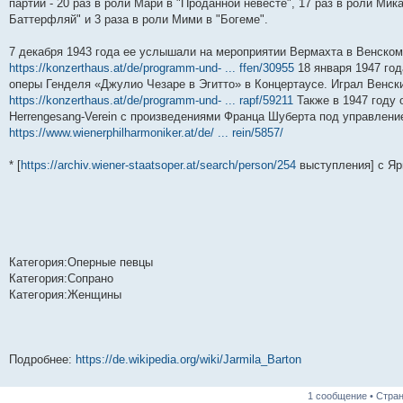
партий - 20 раз в роли Мари в "Проданной невесте", 17 раз в роли Мик
н
е
о
д
о
с
е
н
с
и
д
с
н
о
л
н
е
о
Баттерфляй" и 3 раза в роли Мими в "Богеме".
ю
н
л
е
б
е
и
м
о
е
е
м
щ
д
ю
у
б
м
д
у
е
н
с
щ
7 декабря 1943 года ее услышали на мероприятии Вермахта в Венском
у
н
с
н
е
о
е
https://konzerthaus.at/de/programm-und- ... ffen/30955
18 января 1947 год
с
е
о
и
м
о
н
оперы Генделя «Джулио Чезаре в Эгитто» в Концертаусе. Играл Венск
о
м
о
ю
у
б
и
о
у
б
с
щ
ю
https://konzerthaus.at/de/programm-und- ... rapf/59211
Также в 1947 году 
б
с
щ
о
е
Herrengesang-Verein с произведениями Франца Шуберта под управлен
щ
о
е
о
н
е
о
н
б
и
https://www.wienerphilharmoniker.at/de/ ... rein/5857/
н
б
и
щ
ю
и
щ
ю
е
* [
https://archiv.wiener-staatsoper.at/search/person/254
выступления] с Яр
ю
е
н
н
и
и
ю
ю
Категория:Оперные певцы
Категория:Сопрано
Категория:Женщины
Подробнее:
https://de.wikipedia.org/wiki/Jarmila_Barton
1 сообщение • Стра