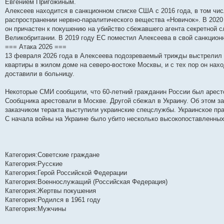
н
е
о
д
о
с
е
н
с
Евгением Пригожиным.
и
д
с
н
о
л
н
е
о
Алексеев находится в санкционном списке США с 2016 года, в том чис
ю
н
л
е
б
е
и
м
о
распространении нервно-паралитического вещества «Новичок». В 2020 
е
е
м
щ
д
ю
у
б
м
д
у
е
н
с
щ
он причастен к покушению на убийство сбежавшего агента секретной 
у
н
с
н
е
о
е
Великобритании. В 2019 году ЕС поместил Алексеева в свой санкционн
с
е
о
и
м
о
н
о
м
о
ю
у
б
и
=== Атака 2026 ===
о
у
б
с
щ
ю
13 февраля 2026 года в Алексеева подозреваемый трижды выстрелил 
б
с
щ
о
е
квартиры в жилом доме на северо-востоке Москвы, и с тех пор он нах
щ
о
е
о
н
е
о
н
б
и
доставили в больницу.
н
б
и
щ
ю
и
щ
ю
е
Некоторые СМИ сообщили, что 60-летний гражданин России был арест
ю
е
н
н
и
Сообщника арестовали в Москве. Другой сбежал в Украину. Об этом з
и
ю
заказчиком теракта выступили украинские спецслужбы. Украинское пра
ю
С начала войны на Украине было убито несколько высокопоставленны
Категория:Советские граждане
Категория:Русские
Категория:Герой Российской Федерации
Категория:Военнослужащий (Российская Федерация)
Категория:Жертвы покушения
Категория:Родился в 1961 году
Категория:Мужчины