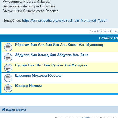
Руководители Bursa Malaysia
Выпускники Института Виктории
Выпускники Университета Эссекса
Подробнее:
https://en.wikipedia.org/wiki/Yusli_bin_Mohamed_Yusoff
1 сообщение • Стра
Похожие т
Ибрагим бин Али бин Иса Аль Хасан Аль Муханнад
Абдулла бин Хамед бин Абдулла Аль Атия
Султан Бин Шот Бин Султан Ала Методгья
Шаханим Мохамад Юсофф
Юсофф Исмаил
Васин форум