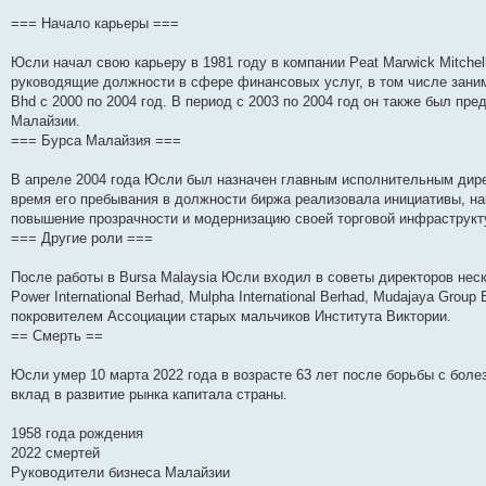
н
е
о
д
о
с
е
н
с
и
д
с
н
о
л
н
е
о
=== Начало карьеры ===
ю
н
л
е
б
е
и
м
о
е
е
м
щ
д
ю
у
б
м
д
у
е
н
с
щ
Юсли начал свою карьеру в 1981 году в компании Peat Marwick Mitche
у
н
с
н
е
о
е
руководящие должности в сфере финансовых услуг, в том числе заним
с
е
о
и
м
о
н
о
м
о
ю
у
б
и
Bhd с 2000 по 2004 год. В период с 2003 по 2004 год он также был п
о
у
б
с
щ
ю
Малайзии.
б
с
щ
о
е
=== Бурса Малайзия ===
щ
о
е
о
н
е
о
н
б
и
н
б
и
щ
ю
В апреле 2004 года Юсли был назначен главным исполнительным дире
и
щ
ю
е
время его пребывания в должности биржа реализовала инициативы, на
ю
е
н
н
и
повышение прозрачности и модернизацию своей торговой инфраструкту
и
ю
=== Другие роли ===
ю
После работы в Bursa Malaysia Юсли входил в советы директоров нес
Power International Berhad, Mulpha International Berhad, Mudajaya Group
покровителем Ассоциации старых мальчиков Института Виктории.
== Смерть ==
Юсли умер 10 марта 2022 года в возрасте 63 лет после борьбы с боле
вклад в развитие рынка капитала страны.
1958 года рождения
2022 смертей
Руководители бизнеса Малайзии