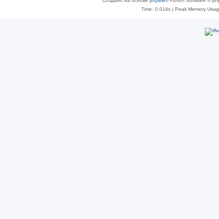
Создано на основе
phpBB
® Forum Software © ph
Time: 0.014s
| Peak Memory Usage