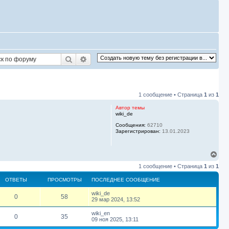
Поиск
Расширенный поиск
1 сообщение • Страница
1
из
1
Автор темы
wiki_de
Сообщения:
62710
Зарегистрирован:
13.01.2023
В
е
1 сообщение • Страница
1
из
1
р
н
ОТВЕТЫ
ПРОСМОТРЫ
ПОСЛЕДНЕЕ СООБЩЕНИЕ
у
т
П
wiki_de
О
П
0
58
ь
о
29 мар 2024, 13:52
с
с
т
р
я
л
П
wiki_en
О
П
0
35
е
к
о
09 ноя 2025, 13:11
в
о
д
с
н