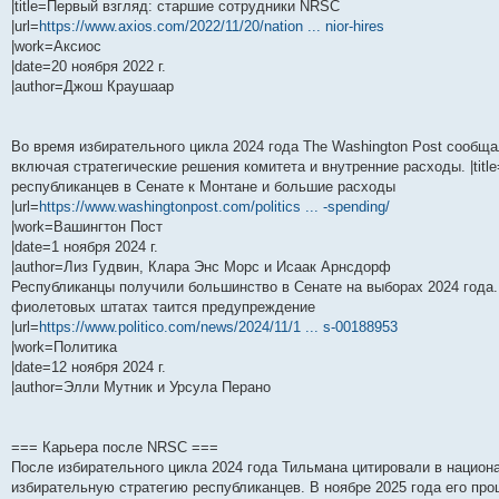
|title=Первый взгляд: старшие сотрудники NRSC
|url=
https://www.axios.com/2022/11/20/nation ... nior-hires
|work=Аксиос
|date=20 ноября 2022 г.
|author=Джош Краушаар
Во время избирательного цикла 2024 года The Washington Post сообщ
включая стратегические решения комитета и внутренние расходы. |tit
республиканцев в Сенате к Монтане и большие расходы
|url=
https://www.washingtonpost.com/politics ... -spending/
|work=Вашингтон Пост
|date=1 ноября 2024 г.
|author=Лиз Гудвин, Клара Энс Морс и Исаак Арнсдорф
Республиканцы получили большинство в Сенате на выборах 2024 года. 
фиолетовых штатах таится предупреждение
|url=
https://www.politico.com/news/2024/11/1 ... s-00188953
|work=Политика
|date=12 ноября 2024 г.
|author=Элли Мутник и Урсула Перано
=== Карьера после NRSC ===
После избирательного цикла 2024 года Тильмана цитировали в нацио
избирательную стратегию республиканцев. В ноябре 2025 года его п