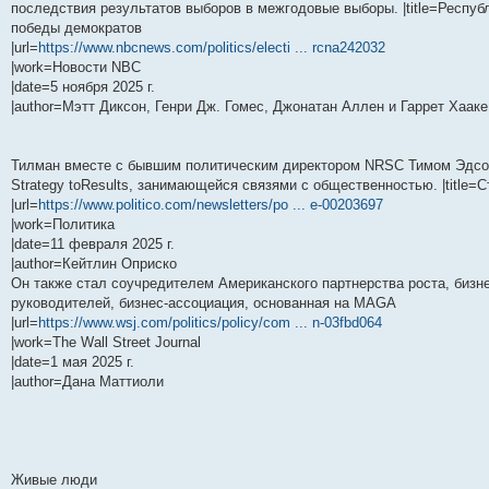
последствия результатов выборов в межгодовые выборы. |title=Респуб
победы демократов
|url=
https://www.nbcnews.com/politics/electi ... rcna242032
|work=Новости NBC
|date=5 ноября 2025 г.
|author=Мэтт Диксон, Генри Дж. Гомес, Джонатан Аллен и Гаррет Хааке
Тилман вместе с бывшим политическим директором NRSC Тимом Эдсо
Strategy toResults, занимающейся связями с общественностью. |title
|url=
https://www.politico.com/newsletters/po ... e-00203697
|work=Политика
|date=11 февраля 2025 г.
|author=Кейтлин Оприско
Он также стал соучредителем Американского партнерства роста, бизнес
руководителей, бизнес-ассоциация, основанная на MAGA
|url=
https://www.wsj.com/politics/policy/com ... n-03fbd064
|work=The Wall Street Journal
|date=1 мая 2025 г.
|author=Дана Маттиоли
Живые люди