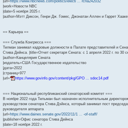
|url=
https://www.nbcnews.com/politics/electi ... rcna242032
н
е
о
д
о
с
е
н
с
|work=Новости NBC
и
д
с
н
о
л
н
е
о
ю
н
л
е
б
е
и
м
о
|date=5 ноября 2025 г.
е
е
м
щ
д
ю
у
б
|author=Мэтт Диксон, Генри Дж. Гомес, Джонатан Аллен и Гаррет Хааке
м
д
у
е
н
с
щ
у
н
с
н
е
о
е
с
е
о
и
м
о
н
о
м
о
ю
у
б
и
== Карьера ==
о
у
б
с
щ
ю
б
с
щ
о
е
щ
о
е
о
н
=== Служба Конгресса ===
е
о
н
б
и
Тилман занимал кадровые должности в Палате представителей и Сена
н
б
и
щ
ю
и
щ
ю
е
Стива Дейнса. |title=Отчет секретаря Сената: с 1 апреля 2022 г. по 30 с
ю
е
н
|author=Канцелярия Сената
н
и
|издатель=США Государственное издательство
и
ю
ю
|дата=2022
|страниц=977
|url=
https://www.govinfo.gov/content/pkg/GPO ... sdoc14.pdf
=== Национальный республиканский сенаторский комитет ===
В ноябре 2022 года Тильман был назначен исполнительным директором
руководством сенатора Стива Дэйнса, который занимал пост председат
руководителя аппарата
|url=
https://www.daines.senate.gov/2022/11/1 ... -of-staff/
|publisher=Офис сенатора Стива Дейнса
|date=18 ноября 2022 г.