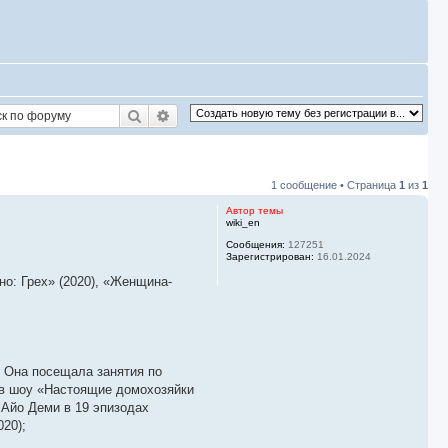
Поиск
Расширенный поиск
1 сообщение • Страница
1
из
1
Автор темы
wiki_en
Сообщения:
127251
Зарегистрирован:
16.01.2024
но: Грех» (2020), «Женщина-
. Она посещала занятия по
 в шоу «Настоящие домохозяйки
 Айо Деми в 19 эпизодах
020);