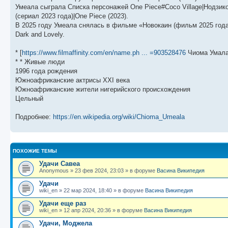
щ
с
к
л
Умеала сыграла Списка персонажей One Piece#Coco Village|Нодзико
е
л
п
е
н
е
о
д
(сериал 2023 года)|One Piece (2023).
и
д
с
н
В 2025 году Умеала снялась в фильме «Новокаин (фильм 2025 года) 
ю
н
л
е
Dark and Lovely.
е
е
м
м
д
у
у
н
с
* [
https://www.filmaffinity.com/en/name.ph ... =903528476
Чиома Умала] 
с
е
о
о
м
о
* * Живые люди
о
у
б
1996 года рождения
б
с
Южноафриканские актрисы XXI века
щ
о
е
е
о
н
Южноафриканские жители нигерийского происхождения
н
б
и
Цельный
и
щ
ю
ю
е
н
Подробнее:
https://en.wikipedia.org/wiki/Chioma_Umeala
и
ю
ПОХОЖИЕ ТЕМЫ
Удачи Савеа
Anonymous
»
23 фев 2024, 23:03
» в форуме
Васина Википедия
Удачи
wiki_en
»
22 мар 2024, 18:40
» в форуме
Васина Википедия
Удачи еще раз
wiki_en
»
12 апр 2024, 20:36
» в форуме
Васина Википедия
Удачи, Моджела