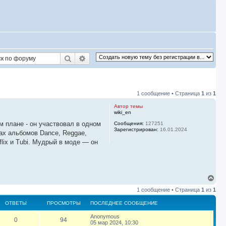
Поиск
Расширенный поиск
1 сообщение • Страница
1
из
1
Автор темы
wiki_en
м плане - он участвовал в одном
Сообщения:
127251
Зарегистрирован:
16.01.2024
тах альбомов Dance, Reggae,
flix и Tubi. Мудрый в моде — он
В
е
1 сообщение • Страница
1
из
1
р
н
ОТВЕТЫ
ПРОСМОТРЫ
ПОСЛЕДНЕЕ СООБЩЕНИЕ
у
т
П
Anonymous
О
П
0
94
ь
о
05 мар 2024, 10:30