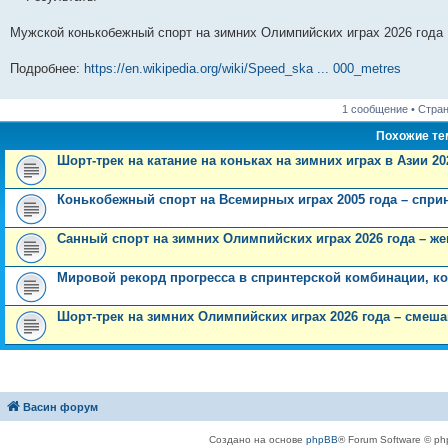
е
л
п
е
с
о
щ
д
у
н
е
о
д
о
с
е
н
с
Мужской конькобежный спорт на зимних Олимпийских играх 2026 года
и
д
с
н
о
л
н
е
о
ю
н
л
е
б
е
и
м
о
е
е
м
щ
д
ю
у
б
Подробнее:
https://en.wikipedia.org/wiki/Speed_ska ... 000_metres
м
д
у
е
н
с
щ
у
н
с
н
е
о
е
с
е
о
и
м
о
н
1 сообщение • Стра
о
м
о
ю
у
б
и
о
у
б
с
щ
ю
Похожие т
б
с
щ
о
е
щ
о
е
о
н
Шорт-трек на катание на коньках на зимних играх в Азии 2
е
о
н
б
и
н
б
и
щ
ю
и
щ
ю
е
Конькобежный спорт на Всемирных играх 2005 года – сприн
ю
е
н
н
и
и
ю
Санный спорт на зимних Олимпийских играх 2026 года – ж
ю
Мировой рекорд прогресса в спринтерской комбинации, к
Шорт-трек на зимних Олимпийских играх 2026 года – смеша
Васин форум
Создано на основе
phpBB
® Forum Software © ph