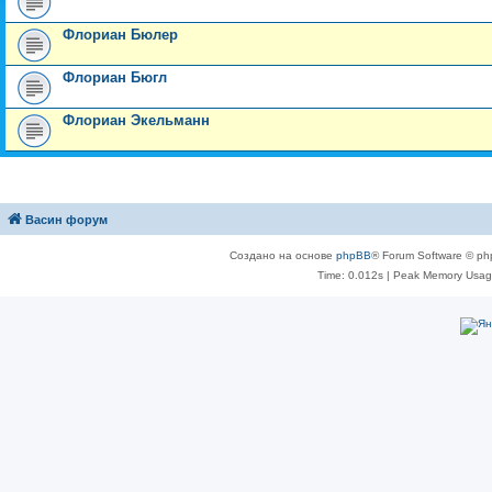
Флориан Бюлер
Флориан Бюгл
Флориан Экельманн
Васин форум
Создано на основе
phpBB
® Forum Software © ph
Time: 0.012s
| Peak Memory Usage