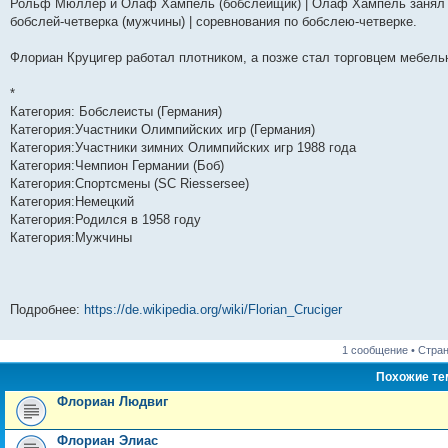
Рольф Мюллер и Олаф Хампель (бобслейщик) | Олаф Хампель занял 14
н
е
о
д
о
с
е
н
с
бобслей-четверка (мужчины) | соревнования по бобслею-четверке.
и
д
с
н
о
л
н
е
о
ю
н
л
е
б
е
и
м
о
е
е
м
щ
д
ю
у
б
Флориан Круцигер работал плотником, а позже стал торговцем мебель
м
д
у
е
н
с
щ
у
н
с
н
е
о
е
с
е
о
и
м
о
н
*
о
м
о
ю
у
б
и
Категория: Бобслеисты (Германия)
о
у
б
с
щ
ю
б
с
щ
о
е
Категория:Участники Олимпийских игр (Германия)
щ
о
е
о
н
Категория:Участники зимних Олимпийских игр 1988 года
е
о
н
б
и
Категория:Чемпион Германии (Боб)
н
б
и
щ
ю
и
щ
ю
е
Категория:Спортсмены (SC Riessersee)
ю
е
н
Категория:Немецкий
н
и
Категория:Родился в 1958 году
и
ю
ю
Категория:Мужчины
Подробнее:
https://de.wikipedia.org/wiki/Florian_Cruciger
1 сообщение • Стра
Похожие т
Флориан Людвиг
Флориан Элиас