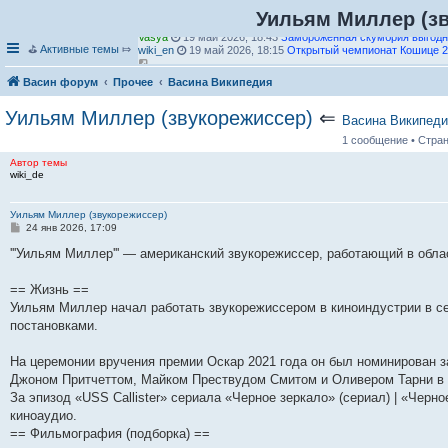
Уильям Миллер (з
Vasya
19 май 2026, 18:43
Замороженная скумбрия выгодн
wiki_en
19 май 2026, 18:15
Открытый чемпионат Кошице 2
⛳
Активные темы
⤇
П
е
П
wiki_en
19 май 2026, 18:13
Слотин (значения)
Васин форум
Прочее
Васина Википедия
р
е
П
wiki_en
19 май 2026, 18:13
2022–23 Бери ФК сезон
е
р
е
wiki_en
19 май 2026, 18:10
й
е
р
Чемпионат мира по водным видам спорта среди мужчин до 1
Уильям Миллер (звукорежиссер)
⇐
Васина Википеди
т
й
е
водному поло
и
П
т
й
1 сообщение • Стра
к
е
и
П
т
wiki_en
19 май 2026, 18:10
2026 Кошице Опен
п
р
к
е
и
Автор темы
wiki_en
19 май 2026, 18:10
Церковь Святой Марии, Астон
wiki_de
о
е
п
р
к
wiki_en
19 май 2026, 18:09
Pegasus V/Andromeda XXXIV
с
й
о
е
п
wiki_en
19 май 2026, 18:08
Группа Святого Себастьяна Уо
л
т
П
с
й
о
wiki_en
19 май 2026, 18:06
Оставь им цветок
е
и
е
л
т
П
с
Уильям Миллер (звукорежиссер)
wiki_en
19 май 2026, 18:06
Филип Дж. Фэллон мл.
С
д
к
р
е
и
е
л
24 янв 2026, 17:09
wiki_en
19 май 2026, 18:05
Центурион Челленджер 2026 – 
о
н
п
е
д
к
р
е
wiki_en
19 май 2026, 18:04
2026 Centurion Challenger - од
о
'''Уильям Миллер''' — американский звукорежиссер, работающий в обл
е
о
й
н
п
е
д
wiki_en
19 май 2026, 18:01
Центурион Челленджер 2026 го
б
м
с
т
е
о
П
й
н
wiki_en
19 май 2026, 17:59
Мридул Кумар Дутта
щ
у
л
П
и
м
с
е
т
е
wiki_en
19 май 2026, 17:59
Галерея Миллера
е
== Жизнь ==
с
е
П
е
к
у
л
р
и
м
wiki_en
19 май 2026, 17:54
Логан Хьюстон
н
о
д
е
р
п
с
е
е
к
у
Уильям Миллер начал работать звукорежиссером в киноиндустрии в сер
wiki_de
19 май 2026, 17:53
Гонка Ле Кастелле на 1000 км.
и
о
н
р
е
о
П
о
д
й
п
с
wiki_en
19 май 2026, 17:53
Мэриен Дж. Фабер
е
постановками.
б
е
е
П
й
с
е
о
н
т
о
о
Гость_856
03 июл 2026, 20:56
Сергей Трейл
щ
м
й
е
т
л
р
б
е
и
с
о
е
у
т
р
и
е
е
щ
м
к
л
б
На церемонии вручения премии Оскар 2021 года он был номинирован з
н
с
и
е
к
д
й
е
у
п
е
щ
Джоном Притчеттом, Майком Прествудом Смитом и Оливером Тарни в ка
и
о
к
й
п
н
т
н
с
о
д
е
За эпизод «USS Callister» сериала «Черное зеркало» (сериал) | «Чер
ю
о
п
т
о
е
и
и
о
с
н
н
б
о
и
с
м
к
ю
о
л
е
и
киноаудио.
щ
с
к
л
у
п
б
е
м
ю
== Фильмография (подборка) ==
е
л
п
е
с
о
щ
д
у