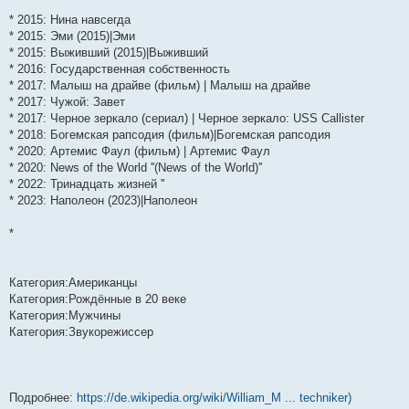
н
е
о
д
о
с
е
н
с
и
д
с
н
о
л
н
е
о
* 2015: Нина навсегда
ю
н
л
е
б
е
и
м
о
* 2015: Эми (2015)|Эми
е
е
м
щ
д
ю
у
б
м
д
у
е
н
с
щ
* 2015: Выживший (2015)|Выживший
у
н
с
н
е
о
е
* 2016: Государственная собственность
с
е
о
и
м
о
н
о
м
о
ю
у
б
и
* 2017: Малыш на драйве (фильм) | Малыш на драйве
о
у
б
с
щ
ю
* 2017: Чужой: Завет
б
с
щ
о
е
* 2017: Черное зеркало (сериал) | Черное зеркало: USS Callister
щ
о
е
о
н
е
о
н
б
и
* 2018: Богемская рапсодия (фильм)|Богемская рапсодия
н
б
и
щ
ю
* 2020: Артемис Фаул (фильм) | Артемис Фаул
и
щ
ю
е
* 2020: News of the World ''(News of the World)''
ю
е
н
н
и
* 2022: Тринадцать жизней ''
и
ю
* 2023: Наполеон (2023)|Наполеон
ю
*
Категория:Американцы
Категория:Рождённые в 20 веке
Категория:Мужчины
Категория:Звукорежиссер
Подробнее:
https://de.wikipedia.org/wiki/William_M ... techniker)