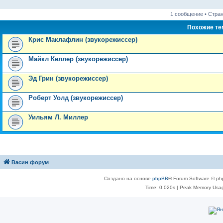
1 сообщение • Стра
Похожие т
Крис Маклафлин (звукорежиссер)
Майкл Келлер (звукорежиссер)
Эд Грин (звукорежиссер)
Роберт Уолд (звукорежиссер)
Уильям Л. Миллер
Васин форум
Создано на основе
phpBB
® Forum Software © ph
Time: 0.020s
| Peak Memory Usag