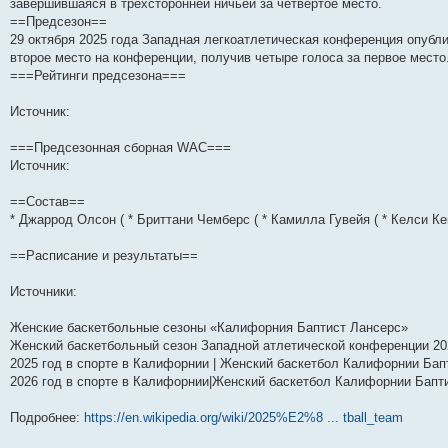
завершившаяся в трехсторонней ничьей за четвертое место.
н
е
о
д
о
с
е
н
с
==Предсезон==
и
д
с
н
о
л
н
е
о
ю
н
л
е
б
е
и
м
о
29 октября 2025 года Западная легкоатлетическая конференция опубл
е
е
м
щ
д
ю
у
б
второе место на конференции, получив четыре голоса за первое место
м
д
у
е
н
с
щ
===Рейтинги предсезона===
у
н
с
н
е
о
е
с
е
о
и
м
о
н
о
м
о
ю
у
б
и
Источник:
о
у
б
с
щ
ю
б
с
щ
о
е
щ
о
е
о
н
===Предсезонная сборная WAC===
е
о
н
б
и
Источник:
н
б
и
щ
ю
и
щ
ю
е
ю
е
н
==Состав==
н
и
* Джаррод Олсон ( * Бриттани Чемберс ( * Камилла Гувейя ( * Келси Кей
и
ю
ю
==Расписание и результаты==
Источники:
Женские баскетбольные сезоны «Калифорния Баптист Лансерс»
Женский баскетбольный сезон Западной атлетической конференции 20
2025 год в спорте в Калифорнии | Женский баскетбол Калифорнии Бап
2026 год в спорте в Калифорнии|Женский баскетбол Калифорнии Бапт
Подробнее:
https://en.wikipedia.org/wiki/2025%E2%8 ... tball_team