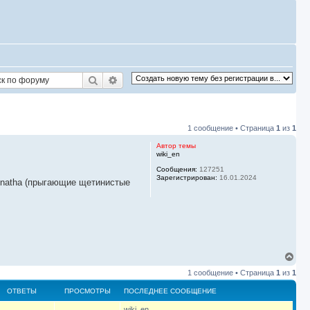
Поиск
Расширенный поиск
1 сообщение • Страница
1
из
1
Автор темы
wiki_en
Сообщения:
127251
Зарегистрирован:
16.01.2024
eognatha (прыгающие щетинистые
В
е
1 сообщение • Страница
1
из
1
р
н
ОТВЕТЫ
ПРОСМОТРЫ
ПОСЛЕДНЕЕ СООБЩЕНИЕ
у
т
П
wiki_en