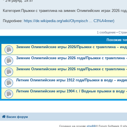
* 2-й раунд: 19:57
щ
с
к
л
у
п
б
е
м
ю
е
л
п
е
с
о
щ
д
у
н
е
о
д
о
с
е
н
с
Категория:Прыжки с трамплина на зимних Олимпийских играх 2026 го
и
д
с
н
о
л
н
е
о
ю
н
л
е
б
е
и
м
о
Подробнее:
https://de.wikipedia.org/wiki/Olympisch ... C3%A4nner)
е
е
м
щ
д
ю
у
б
м
д
у
е
н
с
щ
у
н
с
н
е
о
е
с
е
о
и
м
о
н
1 сообщение • Стра
о
м
о
ю
у
б
и
о
у
б
с
щ
ю
Похожие т
б
с
щ
о
е
Зимние Олимпийские игры 2026/Прыжки с трамплина – ин
щ
о
е
о
н
е
о
н
б
и
н
б
и
щ
ю
Зимние Олимпийские игры 2026 года/Прыжки с трамплина
и
щ
ю
е
ю
е
н
н
и
Зимние Олимпийские игры 2026 года/Прыжки с трамплина – 
и
ю
ю
Летние Олимпийские игры 1912 года/Прыжки в воду – инд
Летние Олимпийские игры 1904 г. / Водные прыжки в воду
Васин форум
Создано на основе
phpBB
® Forum Software © ph