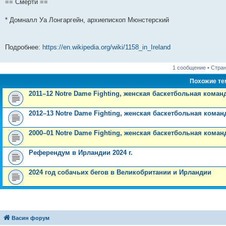
== Смерти ==
и
д
с
н
о
л
н
е
о
ю
н
л
е
б
е
и
м
о
е
е
м
щ
д
ю
у
б
* Домналл Уа Лонгаргейн, архиепископ Мюнстерский
м
д
у
е
н
с
щ
у
н
с
н
е
о
е
с
е
о
и
м
о
н
о
м
о
ю
у
б
и
Подробнее:
https://en.wikipedia.org/wiki/1158_in_Ireland
о
у
б
с
щ
ю
б
с
щ
о
е
щ
о
е
о
н
1 сообщение • Стра
е
о
н
б
и
н
б
и
щ
ю
Похожие т
и
щ
ю
е
ю
е
н
2011–12 Notre Dame Fighting, женская баскетбольная коман
н
и
и
ю
ю
2012–13 Notre Dame Fighting, женская баскетбольная коман
2000–01 Notre Dame Fighting, женская баскетбольная коман
Референдум в Ирландии 2024 г.
2024 год собачьих бегов в Великобритании и Ирландии
Васин форум