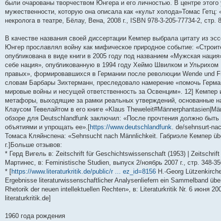
были очарованы творчеством Юнгера и его личностью. В центре этог
мужественности, которую она описала как «культ холода»Томас Гетц: 
некролога в театре, Бёлау, Вена, 2008 г., ISBN 978-3-205-77734-2, стр. 8
В качестве названия своей диссертации Кемпер выбрала цитату из эсс
Юнгер прославлял войну как мифическое природное событие: «Строите
опубликована в виде книги в 2005 году под названием «Мужская нация
себе нация», опубликованную в 1994 году Хеймо Швилком и Ульрихом
правых», формировавшихся в Германии после революции Wende und Frie
словам Барбары Зихтерманн, преследовало намерение «помочь Герман
мировые войны и несущей ответственность за Освенцим». 12] Кемпер 
метафоры, выходящие за рамки реальных утверждений, основанные на
Клаусом Тевелайтом в его книге «Klaus Theweleit#Männerphantasien|M
обзоре для Deutschlandfunk заключил: «После прочтения должно быт
объятиями и упрощать ее».[
https://www.deutschlandfunk
. de/sehnsurt-na
Томаса Кляйнспена: «Sehnsucht nach Männlichkeit. Габриэле Кемпер über d
г.]Больше отзывов:
* Герд Вигель в: Zeitschrift für Geschichtswissenschaft (1953) | Zeitschrif
Мартинес, в: Feministische Studien, выпуск 2/ноябрь 2007 г., стр. 348-35
* [
https://www.literaturkritik.de/public/r ... ez_id=8156
H.-Georg Lützenkirchen
Ergebnisse literaturwissenschaftlicher Analysenliefern ein Sammelband ü
Rhetorik der neuen intellektuellen Rechten», в: Literaturkritik Nr. 6 июня 20
literaturkritik.de]
1960 года рождения