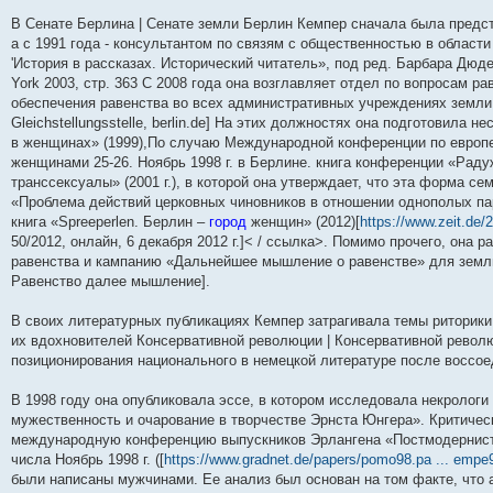
и
д
с
н
о
л
н
е
о
В Сенате Берлина | Сенате земли Берлин Кемпер сначала была предст
ю
н
л
е
б
е
и
м
о
е
е
м
щ
д
ю
у
б
а с 1991 года - консультантом по связям с общественностью в области
м
д
у
е
н
с
щ
'История в рассказах. Исторический читатель», под ред. Барбара Дюде
у
н
с
н
е
о
е
York 2003, стр. 363 С 2008 года она возглавляет отдел по вопросам р
с
е
о
и
м
о
н
о
м
о
ю
у
б
и
обеспечения равенства во всех административных учреждениях земли 
о
у
б
с
щ
ю
Gleichstellungsstelle, berlin.de] На этих должностях она подготовила не
б
с
щ
о
е
щ
о
е
о
н
в женщинах» (1999),По случаю Международной конференции по европе
е
о
н
б
и
женщинами 25-26. Ноябрь 1998 г. в Берлине. книга конференции «Раду
н
б
и
щ
ю
транссексуалы» (2001 г.), в которой она утверждает, что эта форма с
и
щ
ю
е
ю
е
н
«Проблема действий церковных чиновников в отношении однополых пар»,
н
и
книга «Spreeperlen. Берлин –
город
женщин» (2012)[
https://www.zeit.de/
и
ю
50/2012, онлайн, 6 декабря 2012 г.]< / ссылка>. Помимо прочего, она
ю
равенства и кампанию «Дальнейшее мышление о равенстве» для земл
Равенство далее мышление].
В своих литературных публикациях Кемпер затрагивала темы риторики
их вдохновителей Консервативной революции | Консервативной револю
позиционирования национального в немецкой литературе после воссое
В 1998 году она опубликовала эссе, в котором исследовала некролог
мужественность и очарование в творчестве Эрнста Юнгера». Критическ
международную конференцию выпускников Эрлангена «Постмодернистс
числа Ноябрь 1998 г. ([
https://www.gradnet.de/papers/pomo98.pa ... empe
были написаны мужчинами. Ее анализ был основан на том факте, что 