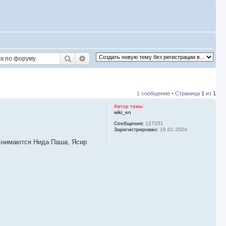
Поиск
Расширенный поиск
1 сообщение • Страница
1
из
1
Автор темы
wiki_en
Сообщения:
127251
Зарегистрирован:
16.01.2024
снимаются Нида Паша, Ясир