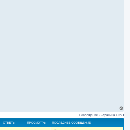
В
е
1 сообщение • Страница
1
из
1
р
н
ОТВЕТЫ
ПРОСМОТРЫ
ПОСЛЕДНЕЕ СООБЩЕНИЕ
у
т
П