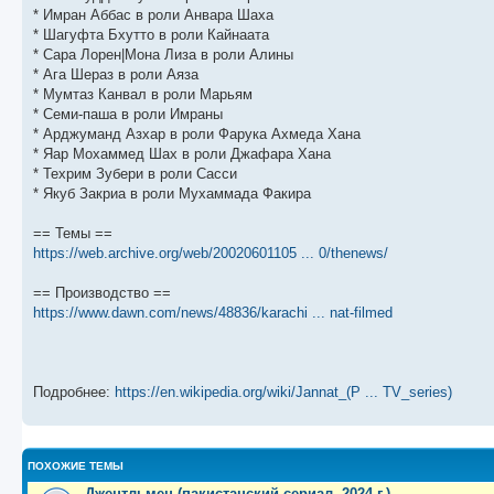
щ
с
к
л
* Имран Аббас в роли Анвара Шаха
е
л
п
е
* Шагуфта Бхутто в роли Кайнаата
н
е
о
д
и
д
с
н
* Сара Лорен|Мона Лиза в роли Алины
ю
н
л
е
* Ага Шераз в роли Аяза
е
е
м
м
д
у
* Мумтаз Канвал в роли Марьям
у
н
с
* Семи-паша в роли Имраны
с
е
о
* Арджуманд Азхар в роли Фарука Ахмеда Хана
о
м
о
о
у
б
* Яар Мохаммед Шах в роли Джафара Хана
б
с
* Техрим Зубери в роли Сасси
щ
о
е
е
о
н
* Якуб Закриа в роли Мухаммада Факира
н
б
и
и
щ
ю
== Темы ==
ю
е
н
https://web.archive.org/web/20020601105 ... 0/thenews/
и
ю
== Производство ==
https://www.dawn.com/news/48836/karachi ... nat-filmed
Подробнее:
https://en.wikipedia.org/wiki/Jannat_(P ... TV_series)
ПОХОЖИЕ ТЕМЫ
Джентльмен (пакистанский сериал, 2024 г.)