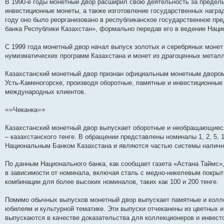
н
е
о
д
о
с
е
н
с
В 1990-е годы монетный двор расширил свою деятельность за пределы
и
д
с
н
о
л
н
е
о
инвестиционные монеты, а также изготовление государственных награ
ю
н
л
е
б
е
и
м
о
году оно было реорганизовано в республиканское государственное пр
е
е
м
щ
д
ю
у
б
м
д
у
е
н
с
щ
банка Республики Казахстан», формально передав его в ведение Наци
у
н
с
н
е
о
е
с
е
о
и
м
о
н
о
м
о
ю
у
б
и
С 1999 года монетный двор начал выпуск золотых и серебряных монет 
о
у
б
с
щ
ю
нумизматических программ Казахстана и монет из драгоценных металл
б
с
щ
о
е
щ
о
е
о
н
е
о
н
б
и
Казахстанский монетный двор признан официальным монетным двором 
н
б
и
щ
ю
Усть-Каменогорске, производя оборотные, памятные и инвестиционные
и
щ
ю
е
международных клиентов.
ю
е
н
н
и
и
ю
==Чеканка==
ю
Казахстанский монетный двор выпускает оборотные и необращающиес
– казахстанского тенге. В обращении представлены номиналы 1, 2, 5, 1
Национальным Банком Казахстана и являются частью системы наличн
По данным Национального банка, как сообщает газета «Астана Таймс»
в зависимости от номинала, включая сталь с медно-никелевым покры
комбинации для более высоких номиналов, таких как 100 и 200 тенге.
Помимо обычных выпусков монетный двор выпускает памятные и колл
юбилеям и культурной тематике. Эти выпуски отчеканены из цветных и
выпускаются в качестве доказательства для коллекционеров и инвест