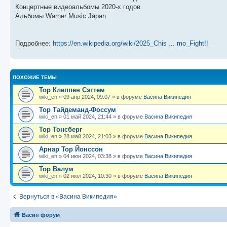
щ
с
к
л
Концертные видеоальбомы 2020-х годов
е
л
п
е
Альбомы Warner Music Japan
н
е
о
д
и
д
с
н
ю
н
л
е
е
е
м
м
д
у
Подробнее:
https://en.wikipedia.org/wiki/2025_Chis ... mo_Fight!!
у
н
с
с
е
о
о
м
о
о
у
б
б
с
ПОХОЖИЕ ТЕМЫ
щ
о
е
е
о
н
Тор Клеппен Сэттем
н
б
и
wiki_en
»
09 апр 2024, 09:07
» в форуме
Васина Википедия
и
щ
ю
ю
е
Тор Тайдеманд-Фоссум
н
wiki_en
»
01 май 2024, 21:44
» в форуме
Васина Википедия
и
ю
Тор Тонсберг
wiki_en
»
28 май 2024, 21:03
» в форуме
Васина Википедия
Арнар Тор Йонссон
wiki_en
»
04 июн 2024, 03:38
» в форуме
Васина Википедия
Тор Валум
wiki_en
»
02 июл 2024, 10:30
» в форуме
Васина Википедия
Вернуться в «Васина Википедия»
Васин форум