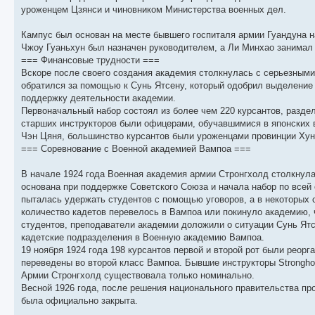
щ
с
к
л
уроженцем Цзянси и чиновником Министерства военных дел.
е
л
п
е
н
е
о
д
и
д
с
н
Кампус был основан на месте бывшего госпиталя армии Гуандуна 
ю
н
л
е
Чжоу Гуаньхун был назначен руководителем, а Ли Минхао занимал 
е
е
м
м
д
у
=== Финансовые трудности ===
у
н
с
Вскоре после своего создания академия столкнулась с серьезным
с
е
о
о
м
о
обратился за помощью к Сунь Ятсену, который одобрил выделение 
о
у
б
поддержку деятельности академии.
б
с
Первоначальный набор состоял из более чем 220 курсантов, разд
щ
о
е
е
о
н
старших инструкторов были офицерами, обучавшимися в японских 
н
б
и
Чэн Цяня, большинство курсантов были уроженцами провинции Хун
и
щ
ю
ю
е
=== Соревнование с Военной академией Вампоа ===
н
и
В начале 1924 года Военная академия армии Стронгхолд столкнула
ю
основана при поддержке Советского Союза и начала набор по всей
пыталась удержать студентов с помощью уговоров, а в некоторых 
количество кадетов перевелось в Вампоа или покинуло академию, 
студентов, преподаватели академии доложили о ситуации Сунь Ят
кадетские подразделения в Военную академию Вампоа.
19 ноября 1924 года 198 курсантов первой и второй рот были реор
переведены во второй класс Вампоа. Бывшие инструкторы Strongh
Армии Стронгхолд существовала только номинально.
Весной 1926 года, после решения национального правительства пр
была официально закрыта.