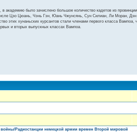
 в академию было зачислено большое количество кадетов из провинции 
сле Цзо Цюань, Чэнь Гэн, Юань Чжунсянь, Сун Силиан, Ли Моран, Дэн 
тво этих хунаньских курсантов стали членами первого класса Вампоа, 
ервых и вторых выпускных классах Вампоа.
 войны/Радиостанции немецкой армии времен Второй мировой