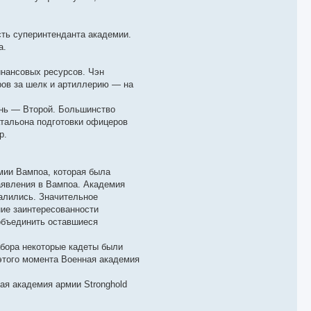
ть суперинтенданта академии.
а.
инансовых ресурсов. Чэн
ров за шелк и артиллерию — на
унь — Второй. Большинство
атальона подготовки офицеров
р.
мии Вампоа, которая была
заявления в Вампоа. Академия
валились. Значительное
ние заинтересованности
объединить оставшиеся
абора некоторые кадеты были
этого момента Военная академия
ая академия армии Stronghold