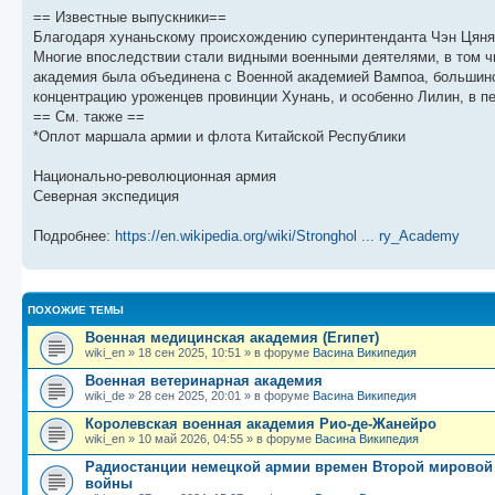
== Известные выпускники==
Благодаря хунаньскому происхождению суперинтенданта Чэн Цяня,
Многие впоследствии стали видными военными деятелями, в том чи
академия была объединена с Военной академией Вампоа, большинс
концентрацию уроженцев провинции Хунань, и особенно Лилин, в п
== См. также ==
*Оплот маршала армии и флота Китайской Республики
Национально-революционная армия
Северная экспедиция
Подробнее:
https://en.wikipedia.org/wiki/Stronghol ... ry_Academy
ПОХОЖИЕ ТЕМЫ
Военная медицинская академия (Египет)
wiki_en
»
18 сен 2025, 10:51
» в форуме
Васина Википедия
Военная ветеринарная академия
wiki_de
»
28 сен 2025, 20:01
» в форуме
Васина Википедия
Королевская военная академия Рио-де-Жанейро
wiki_en
»
10 май 2026, 04:55
» в форуме
Васина Википедия
Радиостанции немецкой армии времен Второй мировой
войны