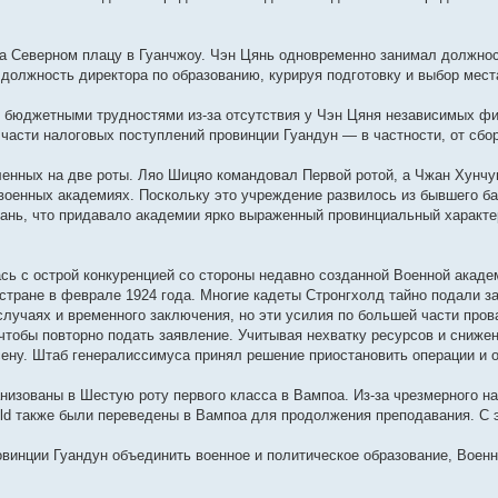
у
п
б
е
м
ю
о
о
д
с
о
н
е
и
с
о
щ
д
у
о
с
н
о
б
е
м
к
о
с
е
н
с
б
л
е
о
щ
м
у
п
о
л
н
е
о
щ
е
м
б
е
у
с
о
на Северном плацу в Гуанчжоу. Чэн Цянь одновременно занимал должнос
б
е
и
м
о
е
д
у
щ
н
с
о
с
должность директора по образованию, курируя подготовку и выбор мест
щ
д
ю
у
б
н
н
с
е
и
о
о
л
е
н
с
щ
и
е
о
н
ю
о
б
е
н
е
о
е
ю
м
о
и
б
щ
д
и бюджетными трудностями из-за отсутствия у Чэн Цяня независимых ф
и
м
о
н
у
б
ю
щ
е
н
ю
у
б
и
с
щ
е
н
е
части налоговых поступлений провинции Гуандун — в частности, от сбо
с
щ
ю
о
е
н
и
м
щ
о
е
о
н
и
ю
у
еленных на две роты. Ляо Шицяо командовал Первой ротой, а Чжан Хунч
о
н
б
и
ю
с
б
и
щ
ю
о
военных академиях. Поскольку это учреждение развилось из бывшего б
щ
ю
е
о
ань, что придавало академии ярко выраженный провинциальный характе
е
н
б
н
и
щ
и
ю
е
ю
н
сь с острой конкуренцией со стороны недавно созданной Военной акаде
и
ю
 стране в феврале 1924 года. Многие кадеты Стронгхолд тайно подали 
случаях и временного заключения, но эти усилия по большей части про
чтобы повторно подать заявление. Учитывая нехватку ресурсов и сниже
сену. Штаб генералиссимуса принял решение приостановить операции и 
ганизованы в Шестую роту первого класса в Вампоа. Из-за чрезмерного н
old также были переведены в Вампоа для продолжения преподавания. С 
овинции Гуандун объединить военное и политическое образование, Военн