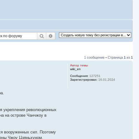
Поиск
Расширенный поиск
1 сообщение • Страница
1
из
1
Автор темы
wiki_en
Сообщения:
127251
Зарегистрирован:
16.01.2024
а.
ля укрепления революционных
на на острове Чанчжоу в
ся вооруженных сил. Поэтому
лены Чжоу Цзяньхуном,