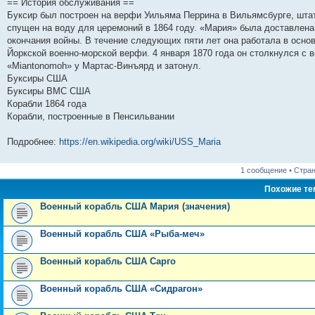
== История обслуживания ==
и
д
с
н
о
л
н
е
о
Буксир был построен на верфи Уильяма Перрина в Вильямсбурге, штат
ю
н
л
е
б
е
и
м
о
е
е
м
щ
д
ю
у
б
спущен на воду для церемоний в 1864 году. «Мария» была доставлена 
м
д
у
е
н
с
щ
окончания войны. В течение следующих пяти лет она работала в осно
у
н
с
н
е
о
е
Йоркской военно-морской верфи. 4 января 1870 года он столкнулся с 
с
е
о
и
м
о
н
о
м
о
ю
у
б
и
«Miantonomoh» у Мартас-Винъярд и затонул.
о
у
б
с
щ
ю
Буксиры США
б
с
щ
о
е
щ
о
е
о
н
Буксиры ВМС США
е
о
н
б
и
Корабли 1864 года
н
б
и
щ
ю
Корабли, построенные в Пенсильвании
и
щ
ю
е
ю
е
н
н
и
Подробнее:
https://en.wikipedia.org/wiki/USS_Maria
и
ю
ю
1 сообщение • Стра
Похожие т
Военный корабль США Мария (значения)
Военный корабль США «Рыба-меч»
Военный корабль США Сарго
Военный корабль США «Сидрагон»