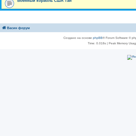
Военный корабль США Тан
Васин форум
Создано на основе
phpBB
® Forum Software © ph
Time: 0.018s
| Peak Memory Usage