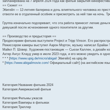
запланирована на 7 апреля 2024 года как фильм закрытия кинофестив
и
д
с
н
о
л
н
е
о
== Сюжет ==
ю
н
л
е
б
е
и
м
о
е
е
м
щ
д
ю
у
б
Эбигейл — 12-летняя балерина и дочь влиятельного человека из прест
м
д
у
е
н
с
щ
отвезти ее в отдаленный особняк и присмотреть за ней там на ночь. 
у
н
с
н
е
о
е
с
е
о
и
м
о
н
о
м
о
ю
у
б
и
Группа изначально подозревает, что эта работа принесет легкие деньги
о
у
б
с
щ
ю
девушкой после исчезновения одного похитителя за другим.
б
с
щ
о
е
щ
о
е
о
н
е
о
н
б
и
== Производство и предыстория ==
н
б
и
щ
ю
Продюсерами фильма выступили Project и Tripp Vinson. Его распростра
и
щ
ю
е
ю
е
н
Режиссером камеры выступил Аарон Мортон, музыку написал Брайан Та
н
и
Майкл П. Шовер. Художник-постановщик — Сьюзи Каллен, а дизайн 
и
ю
Актер Ангус Клауд умер в июле 2023 года, и его можно увидеть в одн
ю
* * * [
https://www.upig.de/micro/abigail
Эбигейл] на upig.de
* [
https://www.abigailmovie.com/
Официальный сайт] (на английском язы
Категория:Название фильма 2024
Категория:Американский фильм
Категория:Фильмы ужасов
Категория:Вампиры в фильмах
Категория:Триллер