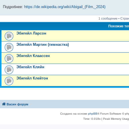
Подробнее:
https://de.wikipedia.org/wiki/Abigail_(Film,_2024)
1 сообщение • Стра
Похожие т
Эбигейл Ларсон
Эбигейл Мартин (гимнастка)
Эбигейл Клаассен
Эбигейл Кляйн
Эбигейл Клейтон
Васин форум
Создано на основе
phpBB
® Forum Software © ph
Time: 0.018s
| Peak Memory Usage