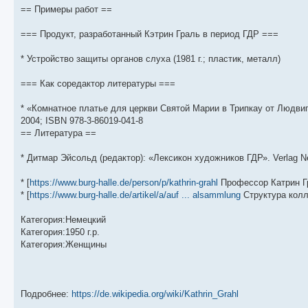
щ
с
к
л
== Примеры работ ==
е
л
п
е
н
е
о
д
и
д
с
н
=== Продукт, разработанный Кэтрин Граль в период ГДР ===
ю
н
л
е
е
е
м
м
д
у
* Устройство защиты органов слуха (1981 г.; пластик, металл)
у
н
с
с
е
о
о
м
о
=== Как соредактор литературы ===
о
у
б
б
с
* «Комнатное платье для церкви Святой Марии в Трипкау от Людвига
щ
о
е
е
о
н
2004; ISBN 978-3-86019-041-8
н
б
и
== Литература ==
и
щ
ю
ю
е
н
* Дитмар Эйсольд (редактор): «Лексикон художников ГДР». Verlag Ne
и
ю
* [
https://www.burg-halle.de/person/p/kathrin-grahl
Профессор Катрин Гр
* [
https://www.burg-halle.de/artikel/a/auf ... alsammlung
Структура колле
Категория:Немецкий
Категория:1950 г.р.
Категория:Женщины
Подробнее:
https://de.wikipedia.org/wiki/Kathrin_Grahl