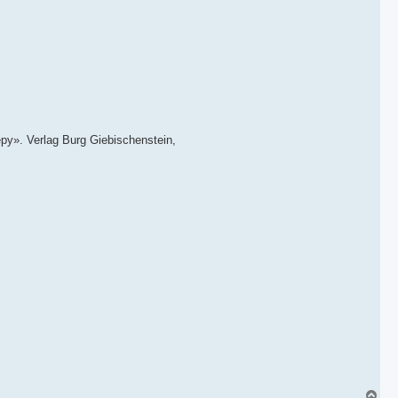
». Verlag Burg Giebischenstein,
В