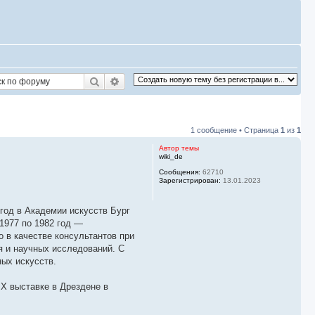
Поиск
Расширенный поиск
1 сообщение • Страница
1
из
1
Автор темы
wiki_de
Сообщения:
62710
Зарегистрирован:
13.01.2023
год в Академии искусств Бург
1977 по 1982 год —
o в качестве консультантов при
ия и научных исследований. С
ных искусств.
IX выставке в Дрездене в