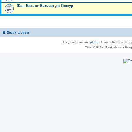
Жан-Батист Виллар де Грекур
Васин форум
Создано на основе
phpBB
® Forum Software © ph
Time: 0.042s
| Peak Memory Usage