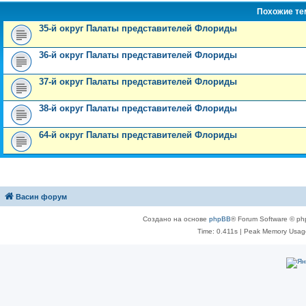
и
д
с
н
о
л
н
е
о
Похожие т
ю
н
л
е
б
е
и
м
о
е
е
м
щ
д
ю
у
б
35-й округ Палаты представителей Флориды
м
д
у
е
н
с
щ
у
н
с
н
е
о
е
с
е
о
и
м
о
н
36-й округ Палаты представителей Флориды
о
м
о
ю
у
б
и
о
у
б
с
щ
ю
б
с
щ
о
е
37-й округ Палаты представителей Флориды
щ
о
е
о
н
е
о
н
б
и
н
б
и
щ
ю
38-й округ Палаты представителей Флориды
и
щ
ю
е
ю
е
н
н
и
64-й округ Палаты представителей Флориды
и
ю
ю
Васин форум
Создано на основе
phpBB
® Forum Software © ph
Time: 0.411s
| Peak Memory Usage