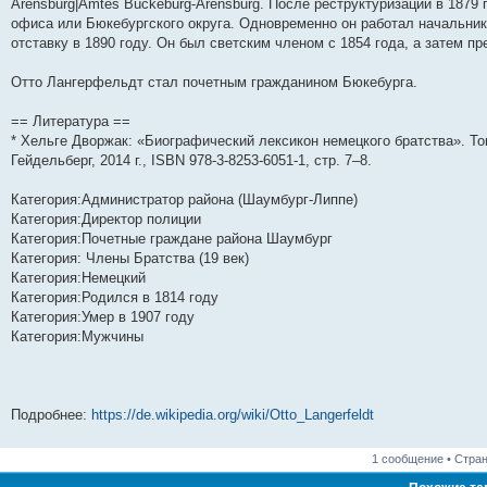
Arensburg|Amtes Bückeburg-Arensburg. После реструктуризации в 1879
н
е
о
д
о
с
е
н
с
офиса или Бюкебургского округа. Одновременно он работал начальни
и
д
с
н
о
л
н
е
о
ю
н
л
е
б
е
и
м
о
отставку в 1890 году. Он был светским членом с 1854 года, а затем п
е
е
м
щ
д
ю
у
б
м
д
у
е
н
с
щ
Отто Лангерфельдт стал почетным гражданином Бюкебурга.
у
н
с
н
е
о
е
с
е
о
и
м
о
н
о
м
о
ю
у
б
и
== Литература ==
о
у
б
с
щ
ю
б
с
щ
о
е
* Хельге Дворжак: «Биографический лексикон немецкого братства». Том
щ
о
е
о
н
Гейдельберг, 2014 г., ISBN 978-3-8253-6051-1, стр. 7–8.
е
о
н
б
и
н
б
и
щ
ю
и
щ
ю
е
Категория:Администратор района (Шаумбург-Липпе)
ю
е
н
Категория:Директор полиции
н
и
Категория:Почетные граждане района Шаумбург
и
ю
ю
Категория: Члены Братства (19 век)
Категория:Немецкий
Категория:Родился в 1814 году
Категория:Умер в 1907 году
Категория:Мужчины
Подробнее:
https://de.wikipedia.org/wiki/Otto_Langerfeldt
1 сообщение • Стра