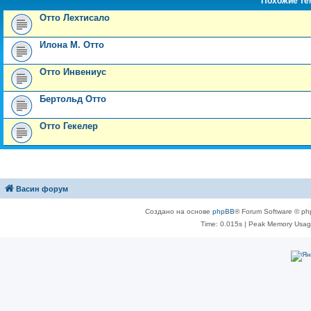
Похожие т
Отто Лехтисало
Илона М. Отто
Отто Инвениус
Бертольд Отто
Отто Гекелер
Васин форум
Создано на основе
phpBB
® Forum Software © ph
Time: 0.015s
| Peak Memory Usage