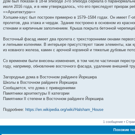
н
е
о
д
о
с
е
н
с
Дом был показан в 18-м эпизоде 3-го эпизода сериала о паранормаль
и
д
с
н
о
л
н
е
о
июля 2016 года, и в нем утверждалось, что его преследует призрак ре
ю
н
л
е
б
е
и
м
о
==Архитектура==
е
е
м
щ
д
ю
у
б
м
д
у
е
н
с
щ
Хэлшем-хаус был построен примерно в 1579–1584 годах. Он имеет Г-о
у
н
с
н
е
о
е
пролетов, два этажа и чердак. Здание построено в основном из красн
с
е
о
и
м
о
н
о
м
о
ю
у
б
и
стенами и кирпичным заполнением. Крыша покрыта бетонной черепице
о
у
б
с
щ
ю
б
с
щ
о
е
Восточный фасад имеет два пролета с трехсторонними окнами первог
щ
о
е
о
н
е
о
н
б
и
и лепными коленями. В интерьере присутствуют такие элементы, как 
н
б
и
щ
ю
из кованого железа, камин с арочной корзиной и тяжелые дубовые пот
и
щ
ю
е
ю
е
н
н
и
Со временем были внесены изменения, в том числе частичная перестро
и
ю
году, например, обновление восточного фасада, удаление внешней тр
ю
Загородные дома в Восточном райдинге Йоркшира
Школы в Восточном райдинге Йоркшира
Сообщается, что дома с привидениями
Памятники архитектуры II категории
Памятники II степени в Восточном райдинге Йоркшира
Подробнее:
https://en.wikipedia.org/wiki/Halsham_House
1 сообщение • Стра
Похожие т