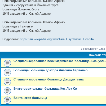
Психиатрические больницы Южной Африки
и
д
с
н
о
л
н
е
о
Здания и сооружения в Йоханнесбурге
ю
н
л
е
б
е
и
м
о
е
е
м
щ
д
ю
у
б
Больницы Йоханнесбурга
м
д
у
е
н
с
щ
1945 заведений в Южной Африке
у
н
с
н
е
о
е
с
е
о
и
м
о
н
о
м
о
ю
у
б
и
Психиатрические больницы Южной Африки
о
у
б
с
щ
ю
Больницы в Гаутенге
б
с
щ
о
е
щ
о
е
о
н
1945 заведений в Южной Африке
е
о
н
б
и
н
б
и
щ
ю
Подробнее:
https://en.wikipedia.org/wiki/Tara_Psychiatric_Hospital
и
щ
ю
е
ю
е
н
н
и
и
ю
1 сообщение • Стра
ю
Похожие т
Специализированная психиатрическая больница Амануэль
Больница Больница доктора Антонио Карвальо
Специализированная больница Джорджтауна
Благотворительная больница Кек Лок Си
Британская больница