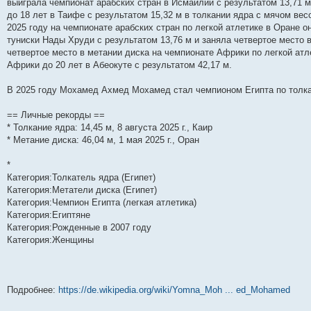
выиграла чемпионат арабских стран в Исмаилии с результатом 13,71 
н
е
о
д
о
с
е
н
с
до 18 лет в Таифе с результатом 15,32 м в толкании ядра с мячом весо
и
д
с
н
о
л
н
е
о
ю
н
л
е
б
е
и
м
о
2025 году на чемпионате арабских стран по легкой атлетике в Оране 
е
е
м
щ
д
ю
у
б
туниски Нады Хруди с результатом 13,76 м и заняла четвертое место в
м
д
у
е
н
с
щ
четвертое место в метании диска на чемпионате Африки по легкой атл
у
н
с
н
е
о
е
с
е
о
и
м
о
н
Африки до 20 лет в Абеокуте с результатом 42,17 м.
о
м
о
ю
у
б
и
о
у
б
с
щ
ю
б
с
щ
о
е
В 2025 году Мохамед Ахмед Мохамед стал чемпионом Египта по толк
щ
о
е
о
н
е
о
н
б
и
== Личные рекорды ==
н
б
и
щ
ю
и
щ
ю
е
* Толкание ядра: 14,45 м, 8 августа 2025 г., Каир
ю
е
н
* Метание диска: 46,04 м, 1 мая 2025 г., Оран
н
и
и
ю
ю
*
Категория:Толкатель ядра (Египет)
Категория:Метатели диска (Египет)
Категория:Чемпион Египта (легкая атлетика)
Категория:Египтяне
Категория:Рожденные в 2007 году
Категория:Женщины
Подробнее:
https://de.wikipedia.org/wiki/Yomna_Moh ... ed_Mohamed