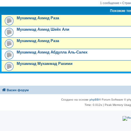
1 сообщение • Стра
Похожие т
Мухаммад Ахмед Раза
Мухаммад Ахмед Шейх Али
Мухаммад Ахмед Раза
Мухаммад Ахмед Абдулла Аль-Салех
Мухаммад Мухаммад Рахими
Васин форум
Создано на основе
phpBB
® Forum Software © ph
Time: 0.012s
| Peak Memory Usage