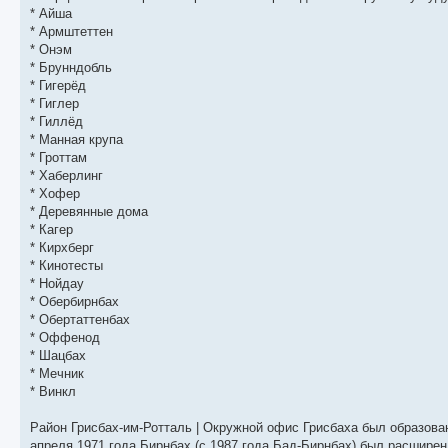
щ
с
к
л
* Айша
е
л
п
е
н
е
о
д
* Армштеттен
и
д
с
н
* Онэм
ю
н
л
е
* Брунндобль
е
е
м
м
д
у
* Гигерёд
у
н
с
* Гиглер
с
е
о
о
м
о
* Гиллёд
о
у
б
* Манная крупа
б
с
* Гроттам
щ
о
е
е
о
н
* Хаберлинг
н
б
и
* Хофер
и
щ
ю
ю
е
* Деревянные дома
н
* Кагер
и
* Кирхберг
ю
* Кинотесты
* Нойдау
* Обербирнбах
* Обертаттенбах
* Оффенод
* Шацбах
* Мечник
* Винкл
Район Грисбах-им-Ротталь | Окружной офис Грисбаха был образован
апреля 1971 года Бирнбах (с 1987 года Бад-Бирнбах) был расширен