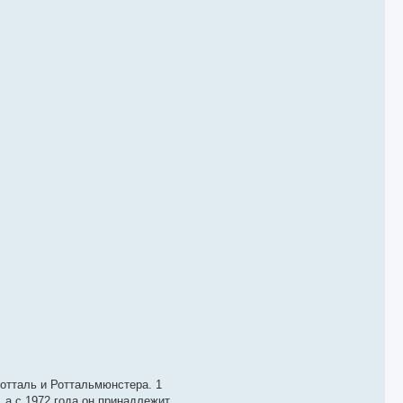
Ротталь и Роттальмюнстера. 1
 а с 1972 года он принадлежит