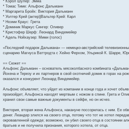
* Кэрол Шулер: Эмма
и
д
с
н
о
л
н
е
о
* Томас Тиме: Альфонс Дальманн
ю
н
л
е
б
е
и
м
о
е
е
м
щ
д
ю
у
б
* Маргарита Бройх: Виктория Дальманн
м
д
у
е
н
с
щ
* Уолтер Крей (актер)|Вальтер Крей: Карл
у
н
с
н
е
о
е
* Ноэми Краус: Грета
с
е
о
и
м
о
н
о
м
о
ю
у
б
и
* Доминик Маркус Сингер: Оливер
о
у
б
с
щ
ю
* Кристофер Шерф: Леонард Виндемейер
б
с
щ
о
е
щ
о
е
о
н
* Адель Нойхаузер: Мими (голос)
е
о
н
б
и
н
б
и
щ
ю
«Последний подарок Дальмана» — немецко-австрийский телевизионны
и
щ
ю
е
ю
е
н
сценарию Магнуса Ваттродта с Хейно Ферхом, Ульрикой К. Шарре, Юр
н
и
и
ю
== Сюжет ==
ю
Альфонс Дальманн – основатель мясоколбасного комбината «Дальманн
Йохена и Терезу и их партнеров в свой охотничий домик в горах на ро
оказался и конкурент Леонард Виндемейер.
Альфонс объявляет, что уйдет из компании в конце года и хочет объ
произойдет, Альфонса находят мертвым с ножом в спине. Грета и Оли
хранил свои самые важные документы в сейфе, но он исчез.
Виктория, вторая жена Альфонса, накануне поссорилась с ним. Ее обв
денег. Леандер злился на своего отца, потому что тот не хотел перед
окровавленной одежде; возможно, он убил своего отца в состоянии алко
братьев и не получила признания, которого хотела, от отца.