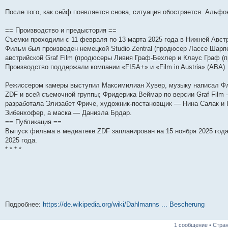
После того, как сейф появляется снова, ситуация обостряется. Альфо
== Производство и предыстория ==
Съемки проходили с 11 февраля по 13 марта 2025 года в Нижней Австр
Фильм был произведен немецкой Studio Zentral (продюсер Лассе Шарп
австрийской Graf Film (продюсеры Ливия Граф-Бехлер и Клаус Граф (п
Производство поддержали компании «FISA+» и «Film in Austria» (ABA).
Режиссером камеры выступил Максимилиан Хувер, музыку написал Фл
ZDF и всей съемочной группы; Фридерика Веймар по версии Graf Film -
разработала Элизабет Фриче, художник-постановщик — Нина Салак и 
Зибенхофер, а маска — Даниэла Брдар.
== Публикация ==
Выпуск фильма в медиатеке ZDF запланирован на 15 ноября 2025 года
2025 года.
* * * *
Подробнее:
https://de.wikipedia.org/wiki/Dahlmanns ... Bescherung
1 сообщение • Стра